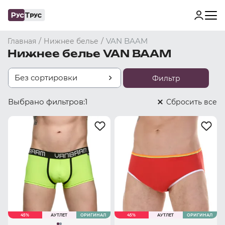
/
/
VAN BAAM
Главная
Нижнее белье
Нижнее белье VAN BAAM
Без сортировки
Фильтр
Выбрано фильтров:
1
Cбросить все
45%
АУТЛЕТ
ОРИГИНАЛ
45%
АУТЛЕТ
ОРИГИНАЛ