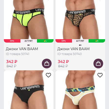
59%
АУТЛЕТ
L
59%
АУТЛЕТ
S
Джоки VAN BAAM
Джоки VAN BAAM
ID товара 50741
ID товара 50740
342 ₽
342 ₽
842
₽
842
₽