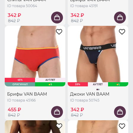
ID товара 50064
ID товара 45191
342 ₽
342 ₽
842
₽
842
₽
45%
АУТЛЕТ
ОРИГИНАЛ
S
59%
АУТЛЕТ
L
Брифы VAN BAAM
Джоки VAN BAAM
ID товара 45166
ID товара 50745
455 ₽
342 ₽
842
₽
842
₽