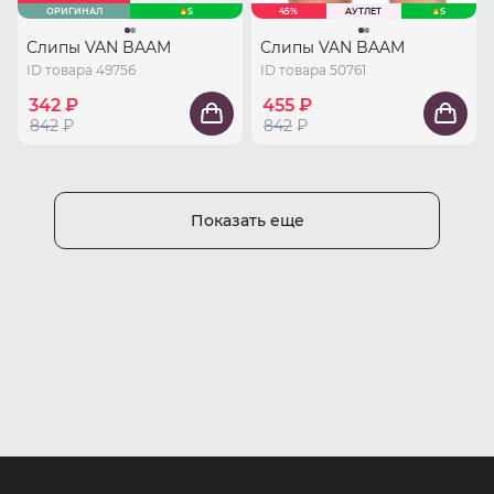
ОРИГИНАЛ
S
45%
АУТЛЕТ
S
Слипы VAN BAAM
Слипы VAN BAAM
ID товара 49756
ID товара 50761
342 ₽
455 ₽
842
₽
842
₽
Показать еще