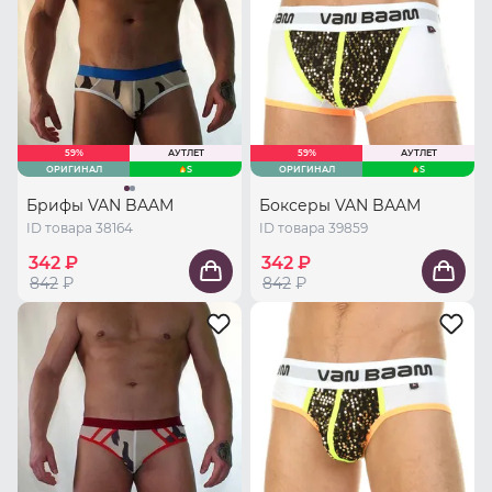
59%
АУТЛЕТ
59%
АУТЛЕТ
ОРИГИНАЛ
S
ОРИГИНАЛ
S
Брифы VAN BAAM
Боксеры VAN BAAM
ID товара 38164
ID товара 39859
342 ₽
342 ₽
842
₽
842
₽