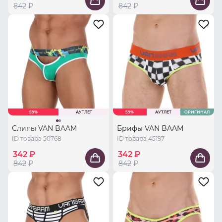
842
₽
842
₽
59%
АУТЛЕТ
59%
АУТЛЕТ
ОРИГИНАЛ
Слипы VAN BAAM
Брифы VAN BAAM
ID товара 50768
ID товара 45197
342 ₽
342 ₽
842
₽
842
₽