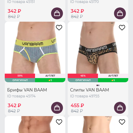
ID товара 45151
ID товара 45170
342 ₽
342 ₽
842
₽
842
₽
59%
АУТЛЕТ
45%
АУТЛЕТ
ОРИГИНАЛ
S
ОРИГИНАЛ
S
Брифы VAN BAAM
Слипы VAN BAAM
ID товара 45174
ID товара 49755
342 ₽
455 ₽
842
₽
842
₽