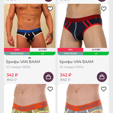
59%
АУТЛЕТ
59%
АУТЛЕТ
ОРИГИНАЛ
S
ОРИГИНАЛ
S
Брифы VAN BAAM
Брифы VAN BAAM
ID товара 38185
ID товара 39314
342 ₽
342 ₽
842
₽
842
₽