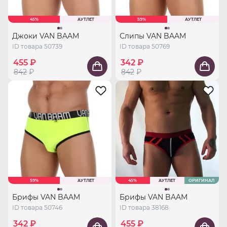
45%
АУТЛЕТ
59%
АУТЛЕТ
Джоки VAN BAAM
Слипы VAN BAAM
ID товара 50739
ID товара 50769
455 ₽
342 ₽
842
₽
842
₽
59%
АУТЛЕТ
45%
АУТЛЕТ
ОРИГИНАЛ
Брифы VAN BAAM
Брифы VAN BAAM
ID товара 50746
ID товара 38168
342 ₽
455 ₽