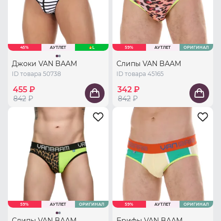
45%
АУТЛЕТ
L
59%
АУТЛЕТ
ОРИГИНАЛ
Джоки VAN BAAM
Слипы VAN BAAM
ID товара 50738
ID товара 45165
455 ₽
342 ₽
842
₽
842
₽
59%
АУТЛЕТ
ОРИГИНАЛ
59%
АУТЛЕТ
ОРИГИНАЛ
Слипы VAN BAAM
Брифы VAN BAAM