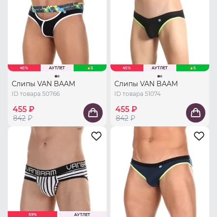
45%
АУТЛЕТ
S
45%
АУТЛЕТ
S
Слипы VAN BAAM
Слипы VAN BAAM
ID товара 50766
ID товара 51074
455 ₽
455 ₽
842
₽
842
₽
59%
АУТЛЕТ