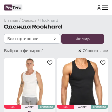
/
/
Rockhard
Главная
Одежда
Одежда Rockhard
Без сортировки
Фильтр
Выбрано фильтров:
1
Cбросить все
46%
АУТЛЕТ
ОРИГИНАЛ
46%
АУТЛЕТ
ОРИГИНАЛ