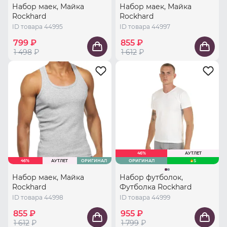
Набор маек, Майка
Набор маек, Майка
Rockhard
Rockhard
ID товара 44995
ID товара 44997
799 ₽
855 ₽
1 498
₽
1 612
₽
46%
АУТЛЕТ
46%
АУТЛЕТ
ОРИГИНАЛ
ОРИГИНАЛ
S
Набор маек, Майка
Набор футболок,
Rockhard
Футболка Rockhard
ID товара 44998
ID товара 44999
855 ₽
955 ₽
1 612
₽
1 799
₽