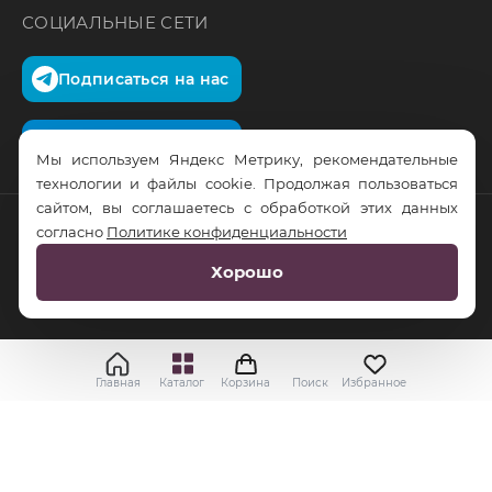
СОЦИАЛЬНЫЕ СЕТИ
Подписаться на нас
Подписаться на нас
Мы используем Яндекс Метрику, рекомендательные
технологии и файлы cookie. Продолжая пользоваться
сайтом, вы соглашаетесь с обработкой этих данных
согласно
Политике конфиденциальности
© RusTrus. 2011-2026. Все права защищены
Хорошо
Разработка сайта:
RS Digital
Главная
Каталог
Корзина
Поиск
Избранное
Применить
Выбрать
Cбросить все