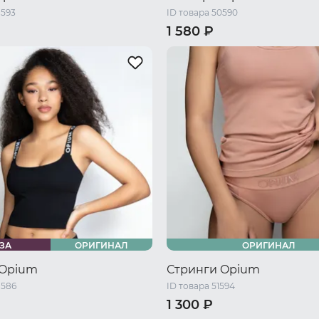
1593
ID товара 50590
1 580 ₽
/ S
44-46 RU / M
46 RU / S
48 RU / M
50 RU /
/ L
48-50 RU / XL
52 RU / XL
54 RU / XXL
56 R
ЗА
ОРИГИНАЛ
ОРИГИНАЛ
 Opium
Стринги Opium
1586
ID товара 51594
1 300 ₽