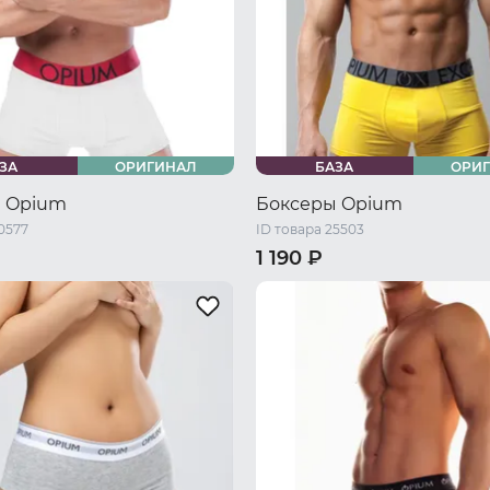
ЗА
ОРИГИНАЛ
БАЗА
ОРИ
 Opium
Боксеры Opium
0577
ID товара 25503
1 190 ₽
48 RU / M
50 RU / L
46 RU / S
48 RU / M
50 RU /
54 RU / XXL
56 RU / XXXL
52 RU / XL
54 RU / XXL
56 R
XXXL
58 RU / XXXXL