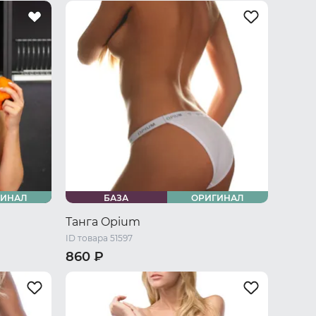
46 RU / S
48 RU / M
50 RU / L
52 RU / XL
54 RU / XXL
56 RU / XXXL
58 RU / XXXXL
ГИНАЛ
БАЗА
ОРИГИНАЛ
Танга Opium
ID товара 51597
860 ₽
42-44 RU / S
44-46 RU / M
46-48 RU / L
48-50 RU / XL