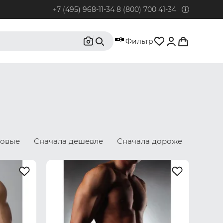
+7 (495) 968-11-34
8 (800) 700 41-34
95) 968-11-34
Фильтр
бонентов из Москвы и Московской области.
0) 700 41-34
бонентов из РФ, кроме Москвы и Московской области.
@rustrus.ru
бым интересующим вопросам
новые
Сначала дешевле
Сначала дороже