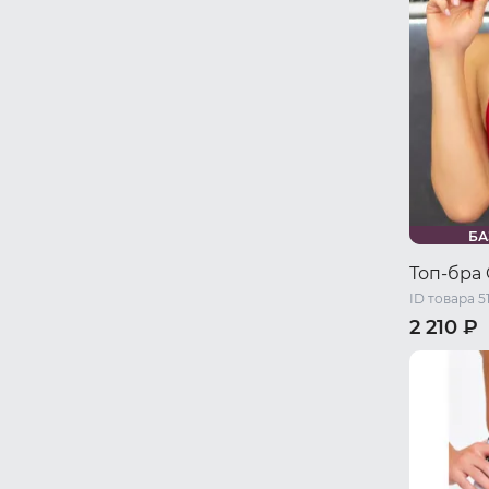
БА
Топ-бра
ID товара 5
2 210 ₽
42-44 RU 
46-48 RU 