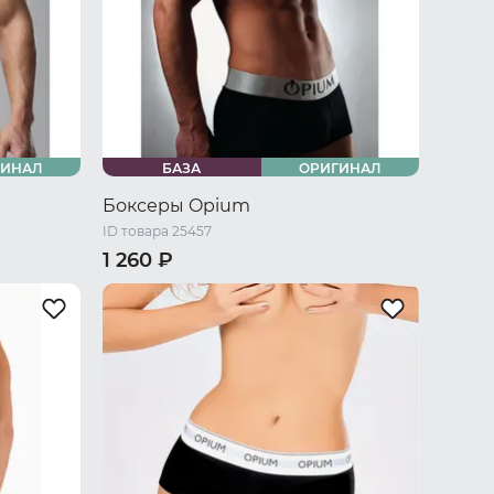
ГИНАЛ
БАЗА
ОРИГИНАЛ
Боксеры Opium
ID товара 25457
1 260 ₽
46 RU / S
48 RU / M
50 RU / L
 L
52 RU / XL
54 RU / XXL
56 RU / XXXL
U / XXXL