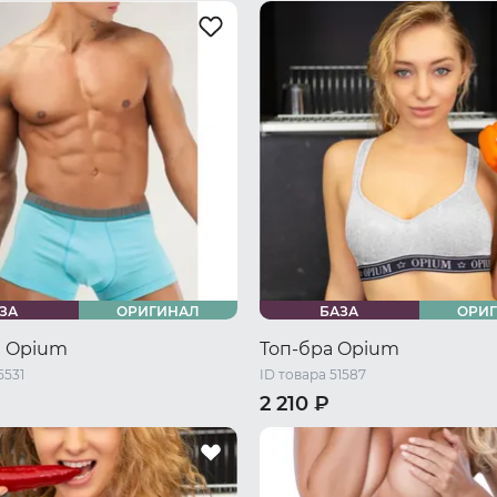
/ S
44-46 RU / M
42-44 RU / S
44-46 RU / M
/ L
48-50 RU / XL
46-48 RU / L
48-50 RU / XL
ЗА
ОРИГИНАЛ
БАЗА
ОРИ
 Opium
Топ-бра Opium
5531
ID товара 51587
2 210 ₽
48 RU / M
50 RU / L
42-44 RU / S
44-46 RU / M
54 RU / XXL
56 RU / XXXL
46-48 RU / L
48-50 RU / XL