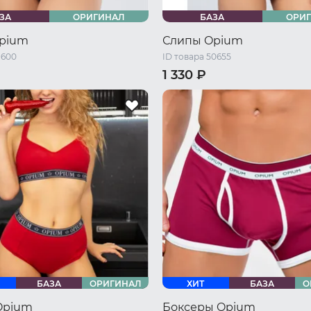
ЗА
ОРИГИНАЛ
БАЗА
ОРИ
pium
Слипы Opium
1600
ID товара 50655
1 330 ₽
/ S
44-46 RU / M
42-44 RU / S
44-46 RU / M
/ L
48-50 RU / XL
46-48 RU / L
48-50 RU / XL
/ XXL
50-52 RU / XXL
БАЗА
ОРИГИНАЛ
ХИТ
БАЗА
О
Opium
Боксеры Opium