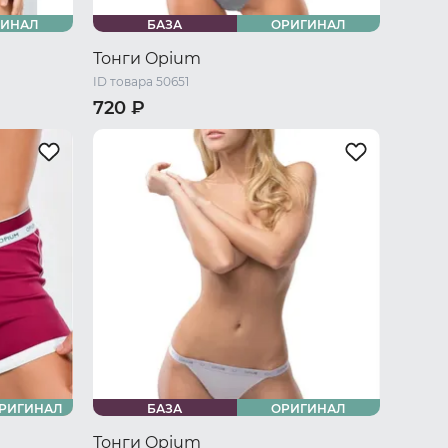
ГИНАЛ
БАЗА
ОРИГИНАЛ
Тонги Opium
ID товара 50651
720 ₽
42-44 RU / S
44-46 RU / M
46-48 RU / L
48-50 RU / XL
50-52 RU / XXL
РИГИНАЛ
БАЗА
ОРИГИНАЛ
Тонги Opium