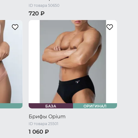
ID товара 50650
720 ₽
 L
42-44 RU / S
44-46 RU / M
U / XXXL
46-48 RU / L
48-50 RU / XL
50-52 RU / XXL
БАЗА
ОРИГИНАЛ
Брифы Opium
ID товара 25501
1 060 ₽