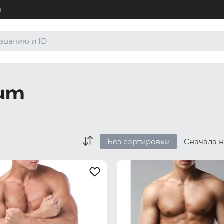
ы
+7 (4
Для а
8 (80
ium
Для а
order
По лю
Без сортировки
Сначала 
Боксеры и хипсы
Джоки