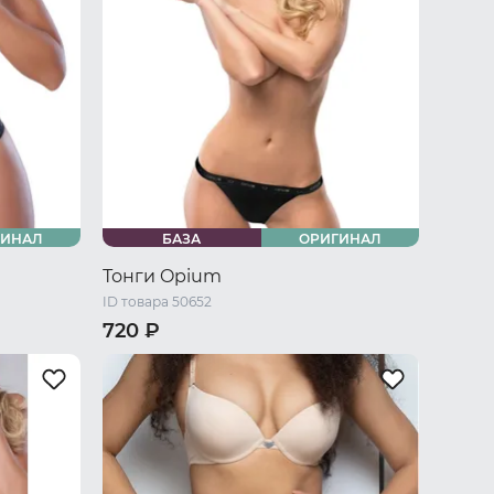
ГИНАЛ
БАЗА
ОРИГИНАЛ
Тонги Opium
ID товара 50652
720 ₽
42-44 RU / S
44-46 RU / M
46-48 RU / L
48-50 RU / XL
50-52 RU / XXL