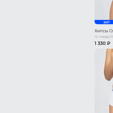
ХИТ
Хипсы O
ID товара 5
1 330 ₽
42-44 RU 
46-48 RU 
50-52 RU 