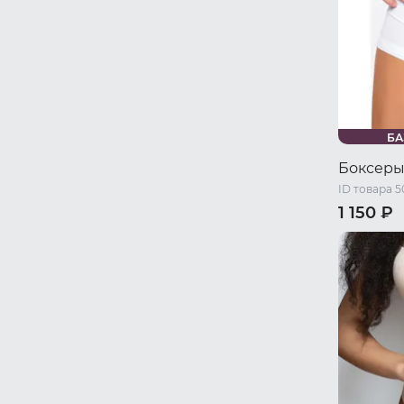
БА
Боксеры
ID товара 5
1 150 ₽
46 RU / S
52 RU / XL
58 RU / X