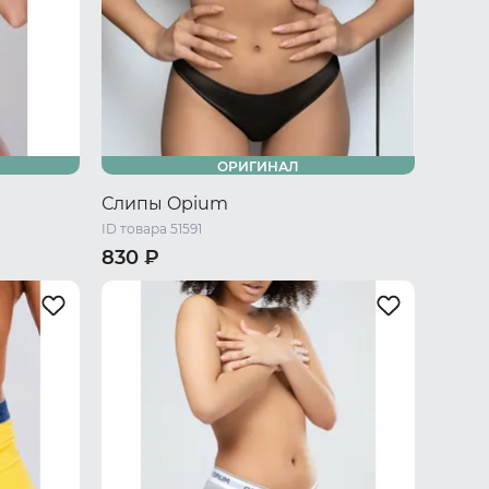
ОРИГИНАЛ
Слипы Opium
ID товара 51591
830 ₽
42-44 RU / S
44-46 RU / M
46-48 RU / L
48-50 RU / XL