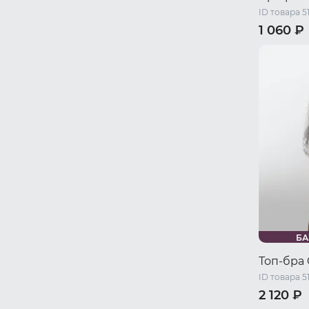
ID товара 5
1 060 ₽
42-44 RU 
46-48 RU 
БА
Топ-бра
ID товара 5
2 120 ₽