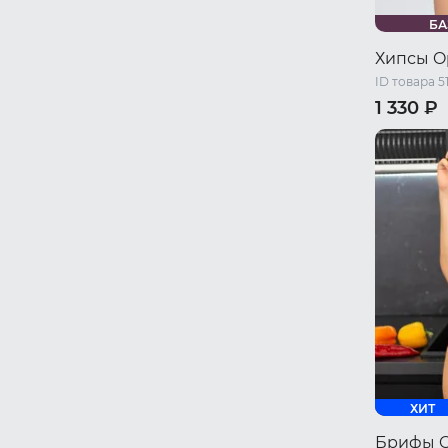
БА
Хипсы O
ID товара 5
1 330 ₽
42-44 RU 
46-48 RU 
50-52 RU 
ХИТ
Брифы 