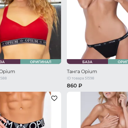
ЗА
ОРИГИНАЛ
БАЗА
ОРИ
 Opium
Танга Opium
1588
ID товара 51598
860 ₽
/ S
44-46 RU / M
42-44 RU / S
44-46 RU / M
/ L
48-50 RU / XL
46-48 RU / L
48-50 RU / XL