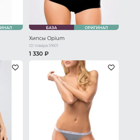
ГИНАЛ
БАЗА
ОРИГИНАЛ
Хипсы Opium
ID товара 51601
1 330 ₽
 L
42-44 RU / S
44-46 RU / M
U / XXXL
46-48 RU / L
48-50 RU / XL
50-52 RU / XXL