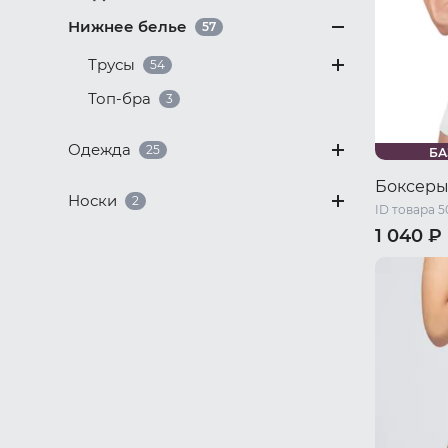
Нижнее белье
57
Трусы
54
Топ-бра
3
Одежда
25
БА
Боксеры
Носки
2
ID товара 5
1 040 ₽
46 RU / S
52 RU / XL
58 RU / X