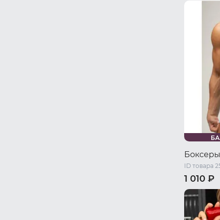
42-44 RU 
46-48 RU 
БА
Боксеры
ID товара 2
1 010 ₽
46 RU / S
52 RU / XL