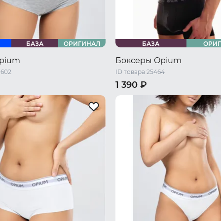
БАЗА
ОРИГИНАЛ
БАЗА
ОРИ
pium
Боксеры Opium
1602
ID товара 25464
1 390 ₽
/ S
44-46 RU / M
46 RU / S
48 RU / M
50 RU /
/ L
48-50 RU / XL
52 RU / XL
54 RU / XXL
56 R
/ XXL
58 RU / XXXXL