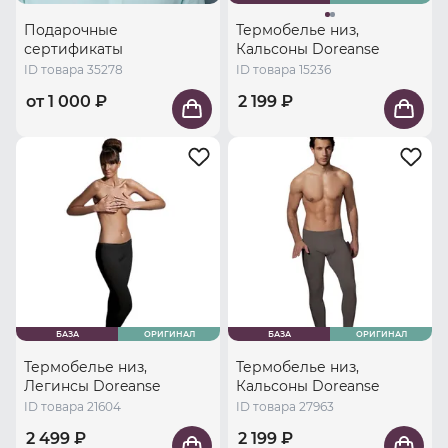
Подарочные
Термобелье низ,
сертификаты
Кальсоны Doreanse
ID товара 35278
ID товара 15236
от 1 000 ₽
2 199 ₽
БАЗА
ОРИГИНАЛ
БАЗА
ОРИГИНАЛ
Термобелье низ,
Термобелье низ,
Легинсы Doreanse
Кальсоны Doreanse
ID товара 21604
ID товара 27963
2 499 ₽
2 199 ₽