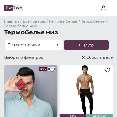
/
/
/
/
Главная
Все товары
Нижнее белье
Термобелье
Термобелье низ
Термобелье низ
Без сортировки
Фильтр
Выбрано фильтров:
1
Cбросить все
БАЗА
ОРИГИНАЛ