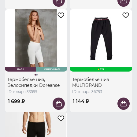
БАЗА
ОРИГИНАЛ
6XL
Термобелье низ,
Термобелье низ
Велосипедки Doreanse
MULTIBRAND
ID товара 33599
ID товара 36793
1 699 ₽
1 144 ₽