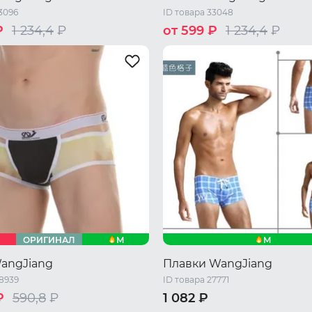
3096
ID товара 33048
₽
1 234,4
₽
от 599 ₽
1 234,4
₽
44 RU / S
46 RU / M
48 RU 
46 RU / M
48 RU / L
L
M
M
ОРИГИНАЛ
angJiang
Плавки WangJiang
48939
ID товара 27771
₽
590,8
₽
1 082 ₽