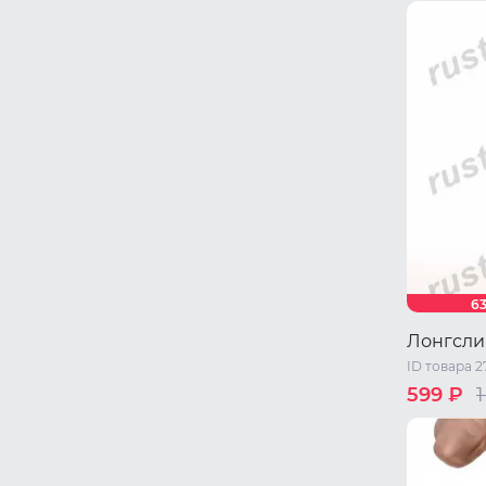
46 RU / M
52 RU / X
6
Лонгсли
ID товара 2
599 ₽
1
46 RU / M