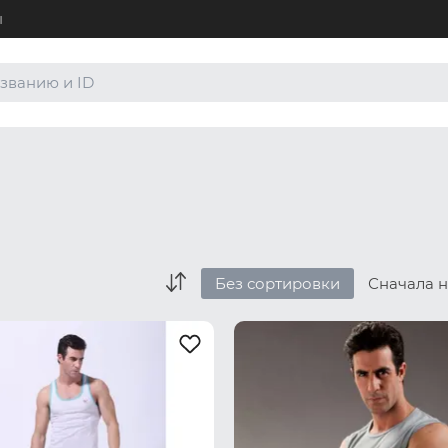
ы
+7 (4
Для а
8 (80
Для а
order
По лю
Без сортировки
Сначала 
Боксеры и хипсы
Джоки