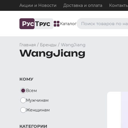
Акции и Новости
Доставка и оплата
Контакт
Каталог
Часто ищут
/
/
WangJiang
Главная
Бренды
WangJiang
Плавки
Нижнее белье / Плавки
Топ-бра
Нижнее белье / Топ-бра
КОМУ
Боксеры и хипсы
Нижнее белье / Трусы / 
Всем
Джоки
Нижнее белье / Трусы / 
Мужчинам
Майки
Женщинам
Одежда / Майки
КАТЕГОРИИ