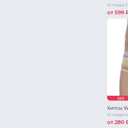
ID товара 3
от 599 
44 RU / S
50 RU / X
52%
Хипсы W
ID товара 
от 280 