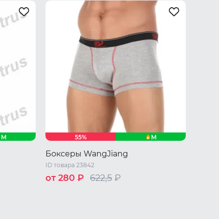
44 RU / S
M
L
XL
M
M
55%
Боксеры WangJiang
ID товара 23842
от 280 ₽
622,5
₽
44 RU / S
46 RU / M
48 RU / L
50 RU / XL
52 RU / XXL