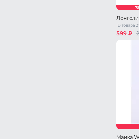
7
Лонгсли
ID товара 2
599 ₽
46 RU / M
Майка W