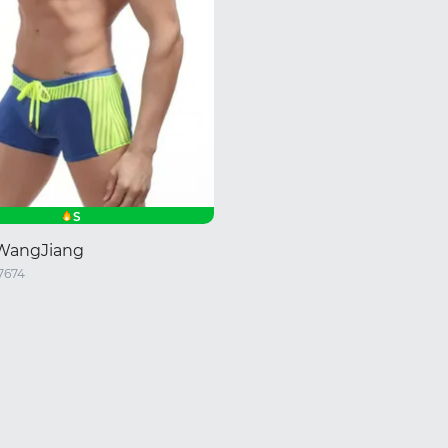
S
WangJiang
7674