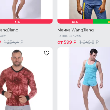
51%
63%
angJiang
Майка WangJiang
33094
ID товара 47615
₽
1 234,4
₽
от 599 ₽
1 645,8
₽
44 RU / S
46 RU / M
48 RU 
46 RU / M
48 RU / L
L