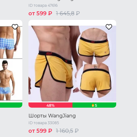
ID товара 47616
от 599 ₽
1 645,8
₽
/ L
XL
44 RU / S
46 RU / M
48 RU / L
XL
S
48%
Шорты WangJiang
ID товара 33085
от 599 ₽
1 160,5
₽