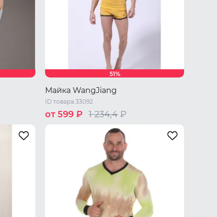
51%
Майка WangJiang
ID товара 33092
от 599 ₽
1 234,4
₽
/ L
XL
44 RU / S
46 RU / M
48 RU / L
50 RU / XL