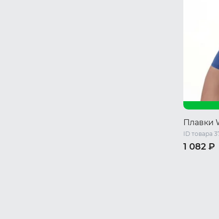
Плавки 
ID товара 3
1 082 ₽
S
M