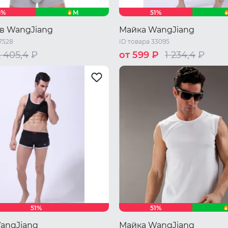
M
5%
51%
в WangJiang
Майка WangJiang
7528
ID товара 33095
2 405,4
₽
от 599 ₽
1 234,4
₽
48 RU / L
44 RU / S
46 RU / M
48 RU 
50 RU / XL
51%
51%
angJiang
Майка WangJiang