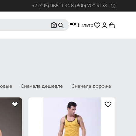
+7 (495) 968-11-34
8 (800) 700 41-34
95) 968-11-34
Фильтр
бонентов из Москвы и Московской области.
0) 700 41-34
бонентов из РФ, кроме Москвы и Московской области.
@rustrus.ru
бым интересующим вопросам
новые
Сначала дешевле
Сначала дороже