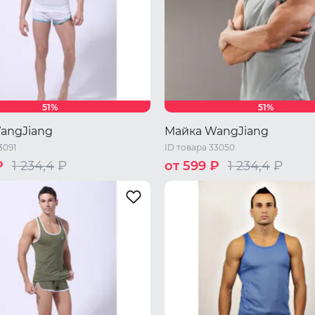
51%
51%
angJiang
Майка WangJiang
3091
ID товара 33050
₽
1 234,4
₽
от 599 ₽
1 234,4
₽
44 RU / S
46 RU / M
48 RU 
46 RU / M
48 RU / L
L