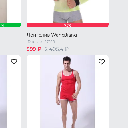
M
75%
Лонгслив WangJiang
ID товара 27526
599 ₽
2 405,4
₽
/ L
XL
46 RU / M
48 RU / L