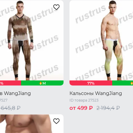
46 RU / M
L
XL
48 RU / L
50 RU / XL
XL
M
3%
77%
в WangJiang
Кальсоны WangJiang
7527
ID товара 27523
 645,8
₽
от 499 ₽
2 194,4
₽
46 RU / M
48 RU / L