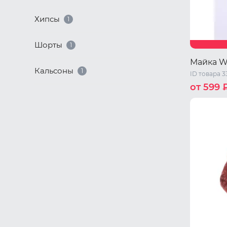
Хипсы
1
Шорты
1
Майка W
Кальсоны
1
ID товара 
от 599 
44 RU / S
50 RU / X