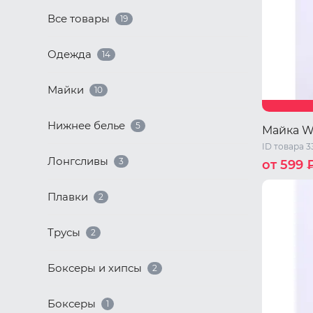
Все товары
19
Одежда
14
Майки
10
Нижнее белье
5
Майка W
ID товара 3
Лонгсливы
3
от 599 
44 RU / S
Плавки
2
50 RU / X
Трусы
2
Боксеры и хипсы
2
Боксеры
1