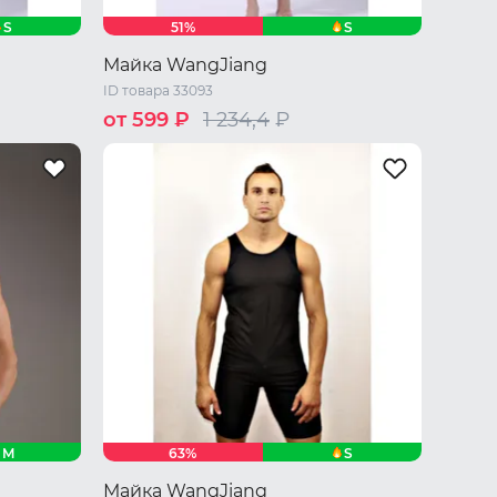
S
S
51%
Майка WangJiang
ID товара 33093
от 599 ₽
1 234,4
₽
/ L
44 RU / S
46 RU / M
48 RU / L
50 RU / XL
M
S
63%
Майка WangJiang