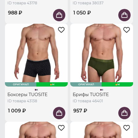
ID товара 43178
ID товара 38037
988 ₽
1 050 ₽
ОРИГИНАЛ
M
ОРИГИНАЛ
M
Боксеры TUOSITE
Брифы TUOSITE
ID товара 43138
ID товара 46401
1 009 ₽
957 ₽