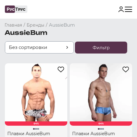
/
/
AussieBum
Главная
Бренды
AussieBum
Без сортировки
Фильтр
64%
64%
Плавки AussieBum
Плавки AussieBum