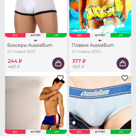
45%
АУТЛЕТ
M
46%
АУТЛЕТ
M
Боксеры AussieBum
Плавки AussieBum
ID товара 3023
ID товара 22501
244 ₽
377 ₽
447
₽
707
₽
46%
АУТЛЕТ
M
45%
АУТЛЕТ
S