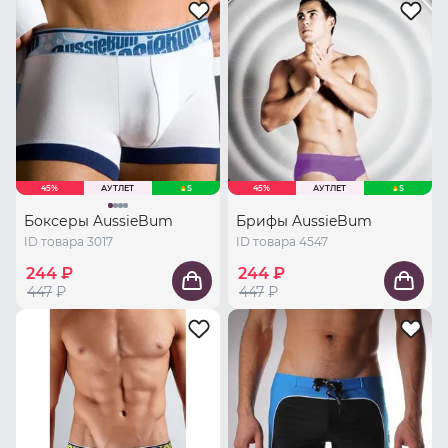
45%
АУТЛЕТ
S
45%
АУТЛЕТ
S
Боксеры AussieBum
Брифы AussieBum
ID товара 3017
ID товара 4547
244 ₽
244 ₽
447
₽
447
₽