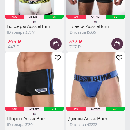
45%
АУТЛЕТ
S
46%
АУТЛЕТ
S
Боксеры AussieBum
Плавки AussieBum
ID товара 35917
ID товара 15335
244 ₽
377 ₽
447
₽
707
₽
46%
АУТЛЕТ
M
45%
АУТЛЕТ
XL
Шорты AussieBum
Джоки AussieBum
ID товара 3130
ID товара 45252