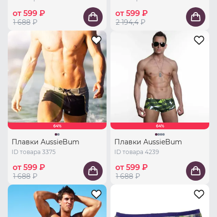
от 599 ₽
от 599 ₽
1 688
₽
2 194,4
₽
64%
64%
Плавки AussieBum
Плавки AussieBum
ID товара 3375
ID товара 4239
от 599 ₽
от 599 ₽
1 688
₽
1 688
₽