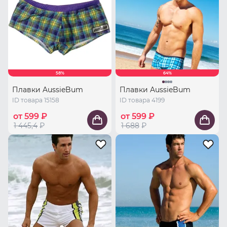
58%
64%
Плавки AussieBum
Плавки AussieBum
ID товара 15158
ID товара 4199
от 599 ₽
от 599 ₽
1 445,4
₽
1 688
₽