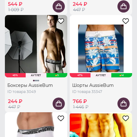
544 ₽
244 ₽
1 009
₽
447
₽
45%
АУТЛЕТ
S
47%
АУТЛЕТ
M
Боксеры AussieBum
Шорты AussieBum
ID товара 3049
ID товара 35347
244 ₽
766 ₽
447
₽
1 446
₽