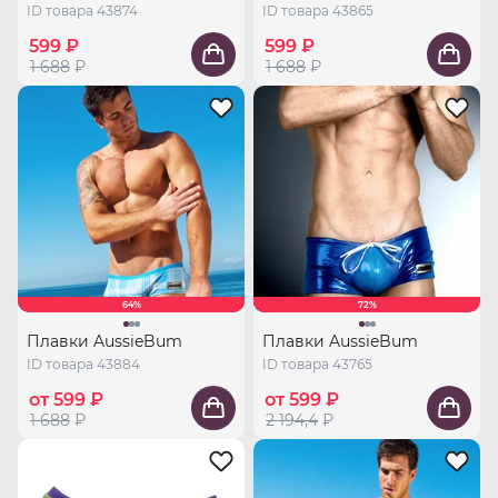
ID товара 43874
ID товара 43865
599 ₽
599 ₽
1 688
₽
1 688
₽
64%
72%
Плавки AussieBum
Плавки AussieBum
ID товара 43884
ID товара 43765
от 599 ₽
от 599 ₽
1 688
₽
2 194,4
₽