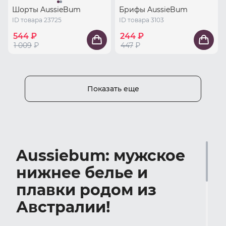
Шорты AussieBum
Брифы AussieBum
ID товара 23725
ID товара 3103
544 ₽
244 ₽
1 009
₽
447
₽
Показать еще
Aussiebum: мужское
нижнее белье и
плавки родом из
Австралии!