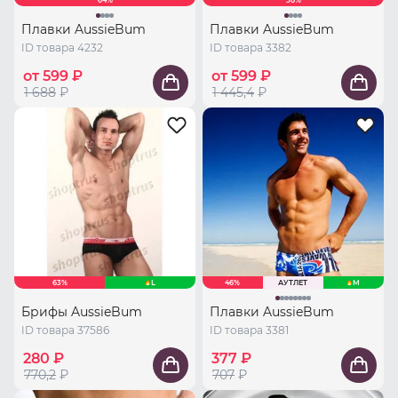
64%
58%
Плавки AussieBum
Плавки AussieBum
ID товара 4232
ID товара 3382
от 599 ₽
от 599 ₽
1 688
₽
1 445,4
₽
63%
L
46%
АУТЛЕТ
M
Брифы AussieBum
Плавки AussieBum
ID товара 37586
ID товара 3381
280 ₽
377 ₽
770,2
₽
707
₽