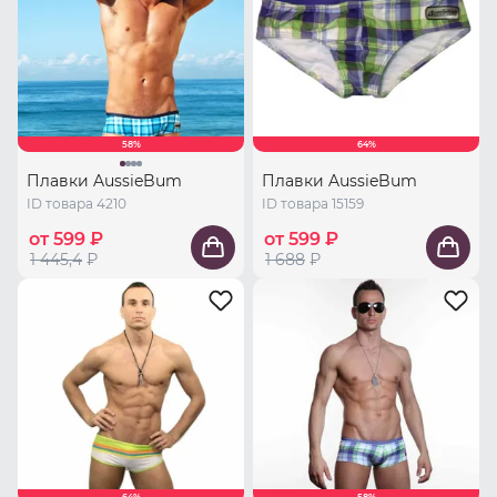
58%
64%
Плавки AussieBum
Плавки AussieBum
ID товара 4210
ID товара 15159
от 599 ₽
от 599 ₽
1 445,4
₽
1 688
₽