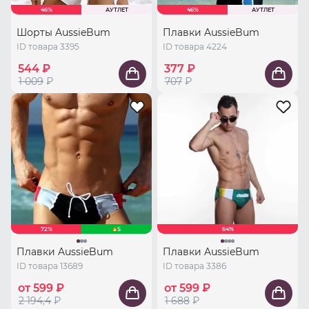
46%
АУТЛЕТ
46%
АУТЛЕТ
Шорты AussieBum
Плавки AussieBum
ID товара 3395
ID товара 4224
544 ₽
377 ₽
1 009
₽
707
₽
72%
S
64%
Плавки AussieBum
Плавки AussieBum
ID товара 13689
ID товара 3386
от 599 ₽
от 599 ₽
2 194,4
₽
1 688
₽