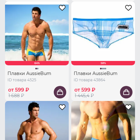
64%
58%
Плавки AussieBum
Плавки AussieBum
ID товара 4525
ID товара 43864
от 599 ₽
от 599 ₽
1 688
₽
1 445,4
₽