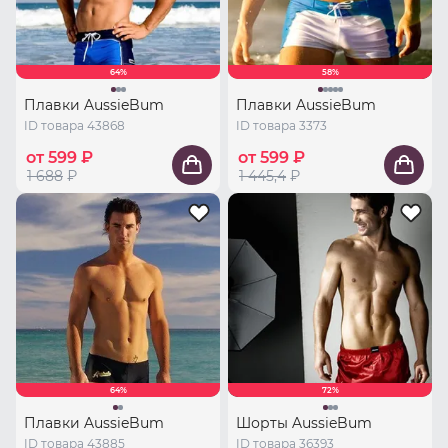
64%
58%
Плавки AussieBum
Плавки AussieBum
ID товара 43868
ID товара 3373
от 599 ₽
от 599 ₽
1 688
₽
1 445,4
₽
64%
72%
Плавки AussieBum
Шорты AussieBum
ID товара 43885
ID товара 36393