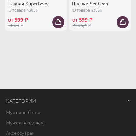
Плавки Superbody
Плавки Seobean
ID товара 43853
ID товара 43856
от 599 ₽
от 599 ₽
1 688
₽
2 194,4
₽
КАТЕГОРИИ
Мужское белье
Мужская одежда
Аксессуары