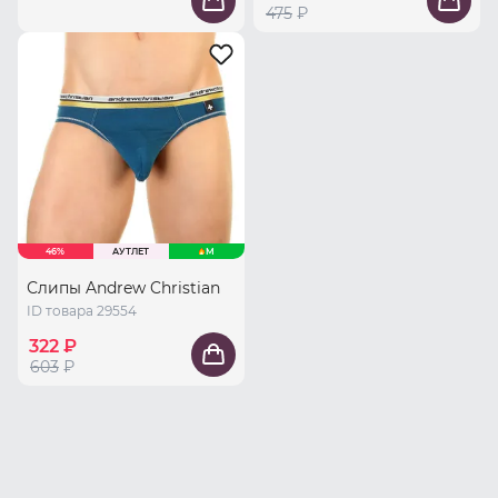
475
₽
46%
АУТЛЕТ
M
Слипы Andrew Christian
ID товара 29554
322 ₽
603
₽