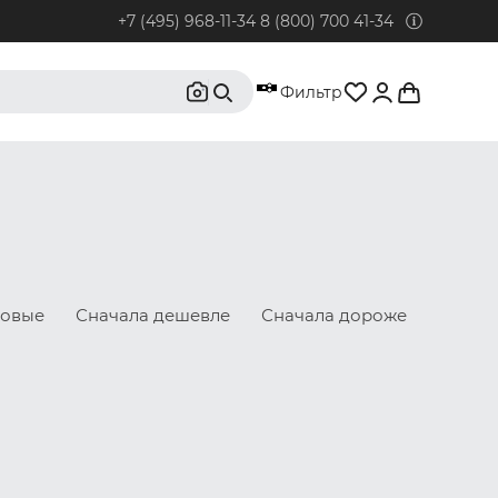
+7 (495) 968-11-34
8 (800) 700 41-34
95) 968-11-34
Фильтр
бонентов из Москвы и Московской области.
0) 700 41-34
бонентов из РФ, кроме Москвы и Московской области.
@rustrus.ru
бым интересующим вопросам
новые
Сначала дешевле
Сначала дороже