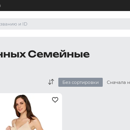
ы
+7 (4
Для а
8 (80
енных Семейные
Для а
order
По лю
Без сортировки
Сначала 
Боксеры и хипсы
Джоки