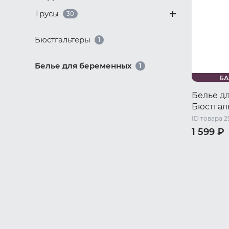
Трусы
30
Бюстгальтеры
1
Белье для беременных
1
БА
Белье д
Бюстгал
ID товара 2
1 599 ₽
80 RU / 8
95 RU / 9