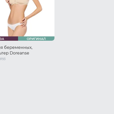
ЗА
ОРИГИНАЛ
ля беременных,
ьтер Doreanse
9193
0
85 RU / 85
90 RU / 90
5
100 RU / 100