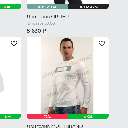
XL
ОРИГИНАЛ
ПРЕМИУМ
Лонгслив OROBLU
ID товара 50953
8 630 ₽
 L
42 RU / XS
44 RU / S
46 RU / M
48 RU / L
50 RU / XL
M
XXL
72%
Лонгслив MULTIBRAND