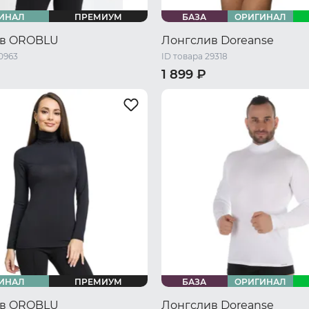
ИНАЛ
ПРЕМИУМ
БАЗА
ОРИГИНАЛ
ив OROBLU
Лонгслив Doreanse
0963
ID товара 29318
1 899 ₽
S
44 RU / S
46 RU / M
42 RU / S
44 RU / M
48 RU /
50 RU / XL
50 RU / XL
52 RU / XXL
ИНАЛ
ПРЕМИУМ
БАЗА
ОРИГИНАЛ
ив OROBLU
Лонгслив Doreanse