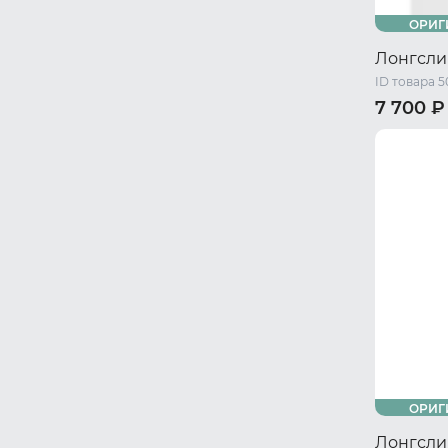
ОРИГ
Лонгсл
ID товара 5
7 700 ₽
42 RU / X
48 RU / L
ОРИГ
Лонгсл