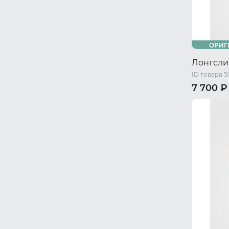
ОРИГ
Лонгсл
ID товара 
7 700 ₽
42 RU / X
48 RU / L