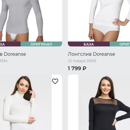
ЗА
ОРИГИНАЛ
БАЗА
ОРИ
в Doreanse
Лонгслив Doreanse
3394
ID товара 29263
1 799 ₽
46 RU / M
48 RU / L
42 RU / S
44 RU / M
48 RU /
L
52 RU / XXL
50 RU / XL
52 RU / XXL