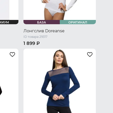
МИУМ
БАЗА
ОРИГИНАЛ
Лонгслив Doreanse
ID товара 29317
1 899 ₽
 / M
42 RU / S
44 RU / M
48 RU / L
50 RU / XL
52 RU / XXL