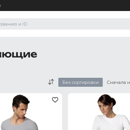
ы
+7 (4
Для а
8 (80
гающие
Для а
order
По лю
Без сортировки
Сначала 
Боксеры и хипсы
Джоки