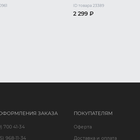
0961
ID товара 23389
2 299 ₽
S
44 RU / S
46 RU / M
44 RU / S
46 RU / M
48 RU 
50 RU / XL
50 RU / XL
52 RU / XXL
ОФОРМЛЕНИЯ ЗАКАЗА
ПОКУПАТЕЛЯМ
) 700 41-34
Оферта
5) 968-11-34
Доставка и оплата