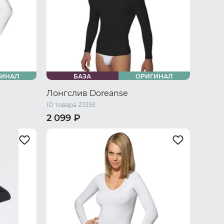
ГИНАЛ
БАЗА
ОРИГИНАЛ
Лонгслив Doreanse
ID товара 23393
2 099 ₽
 L
44 RU / S
46 RU / M
48 RU / L
50 RU / XL
52 RU / XXL