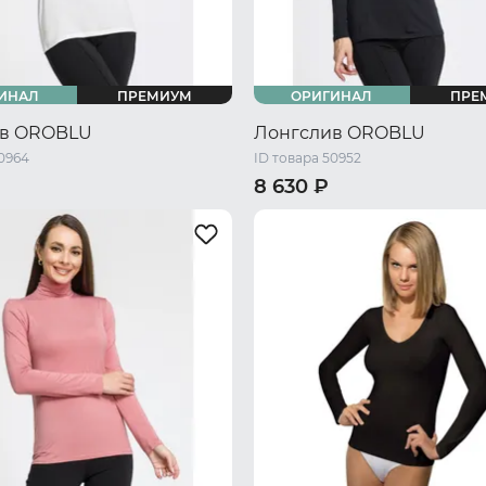
ИНАЛ
ПРЕМИУМ
ОРИГИНАЛ
ПРЕ
ив OROBLU
Лонгслив OROBLU
50964
ID товара 50952
8 630 ₽
S
44 RU / S
46 RU / M
42 RU / XS
44 RU / S
46 RU
50 RU / XL
48 RU / L
50 RU / XL