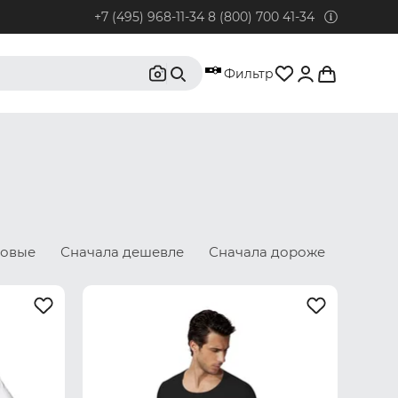
+7 (495) 968-11-34
8 (800) 700 41-34
95) 968-11-34
Фильтр
бонентов из Москвы и Московской области.
0) 700 41-34
бонентов из РФ, кроме Москвы и Московской области.
@rustrus.ru
бым интересующим вопросам
новые
Сначала дешевле
Сначала дороже