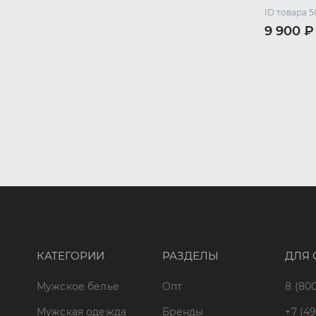
ID товара 5
9 900 ₽
42 RU / X
48 RU / L
КАТЕГОРИИ
РАЗДЕЛЫ
ДЛЯ 
Мужское белье
Опт
8 (800
Мужская одежда
Бренды
+7 (49