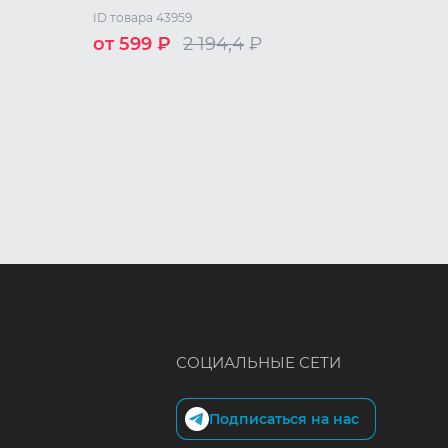
ID товара 43959
от 599 ₽
2 194,4
₽
M
XXL
/ L
СОЦИАЛЬНЫЕ СЕТИ
Подписаться на нас