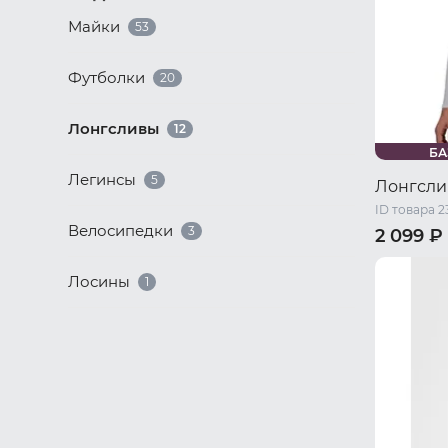
Майки
53
Футболки
20
Лонгсливы
12
БА
Легинсы
5
Лонгсли
ID товара 2
Велосипедки
3
2 099 ₽
44 RU / S
Лосины
1
50 RU / X