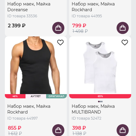
Набор маек, Майка
Набор маек, Майка
Doreanse
Rockhard
ID товара 33536
ID товара 44995
2 399 ₽
799 ₽
1 498
₽
46%
АУТЛЕТ
ОРИГИНАЛ
65%
Набор маек, Майка
Набор маек, Майка
Rockhard
MULTIBRAND
ID товара 44997
ID товара 52472
855 ₽
398 ₽
1 612
₽
1 138
₽