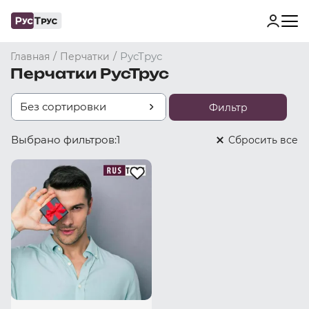
/
/
РусТрус
Главная
Перчатки
Перчатки РусТрус
Без сортировки
Фильтр
Выбрано фильтров:
1
Cбросить все