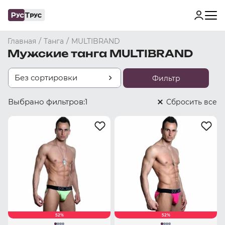
/
/
Главная
Танга
MULTIBRAND
Мужские танга MULTIBRAND
Без сортировки
Фильтр
Выбрано фильтров:
1
Cбросить все
52%
52%