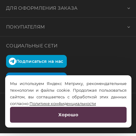
ДЛЯ ОФОРМЛЕНИЯ ЗАКАЗА
ПОКУПАТЕЛЯМ
СОЦИАЛЬНЫЕ СЕТИ
Подписаться на нас
Подписаться на нас
Мы используем Яндекс Метрику, рекомендательные
технологии и файлы cookie. Продолжая пользоваться
сайтом, вы соглашаетесь с обработкой этих данных
согласно
Политике конфиденциальности
© RusTrus. 2011-2026. Все права защищены
Хорошо
Разработка сайта:
RS Digital