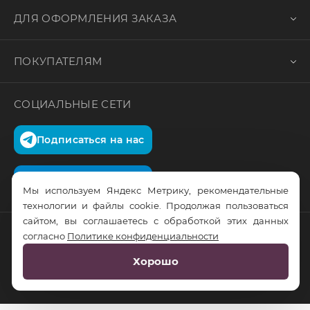
ДЛЯ ОФОРМЛЕНИЯ ЗАКАЗА
ПОКУПАТЕЛЯМ
СОЦИАЛЬНЫЕ СЕТИ
Подписаться на нас
Подписаться на нас
Мы используем Яндекс Метрику, рекомендательные
технологии и файлы cookie. Продолжая пользоваться
сайтом, вы соглашаетесь с обработкой этих данных
согласно
Политике конфиденциальности
© RusTrus. 2011-2026. Все права защищены
Хорошо
Разработка сайта:
RS Digital