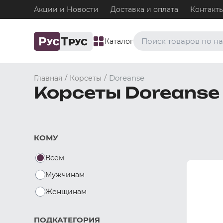
Акции и Новости
Доставка и оплата
Контакт
Каталог
Часто ищут
/
/
Doreanse
Главная
Корсеты
Корсеты Doreanse
Плавки
Нижнее белье / Плавки
Топ-бра
Нижнее белье / Топ-бра
КОМУ
Боксеры и хипсы
Нижнее белье / Трусы / 
Всем
Джоки
Нижнее белье / Трусы / 
Мужчинам
Майки
Женщинам
Одежда / Майки
ПОДКАТЕГОРИЯ