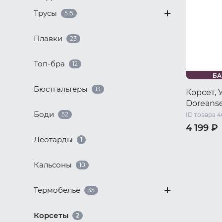
Трусы
515
Плавки
23
Топ-бра
12
БА
Бюстгальтеры
13
Корсет,
Doreans
Боди
52
ID товара 
4 199 ₽
Леотарды
1
42 RU / S
50 RU / X
Кальсоны
10
Термобелье
35
Корсеты
2