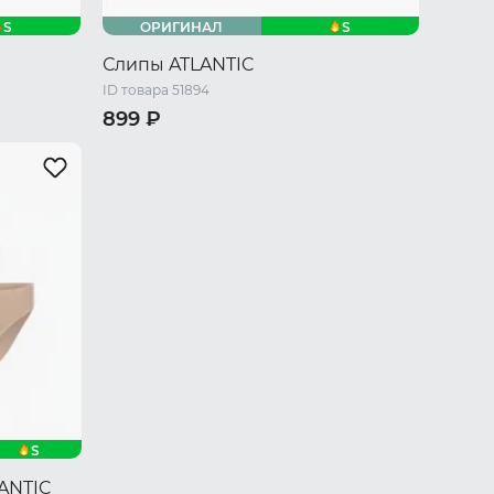
S
S
ОРИГИНАЛ
Слипы ATLANTIC
ID товара 51894
899 ₽
/ L
44 RU / S
46 RU / M
48 RU / L
50 RU / XL
S
LANTIC