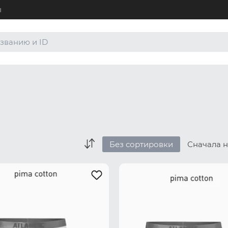
ы
+7 (4
Для а
8 (80
Для а
order
По лю
Без сортировки
Сначала 
Боксеры и хипсы
Джоки