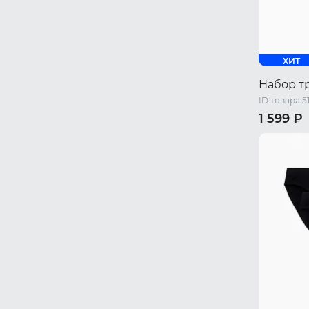
ХИТ
Набор т
ID товара 5
1 599 ₽
44 RU / S
50 RU / X