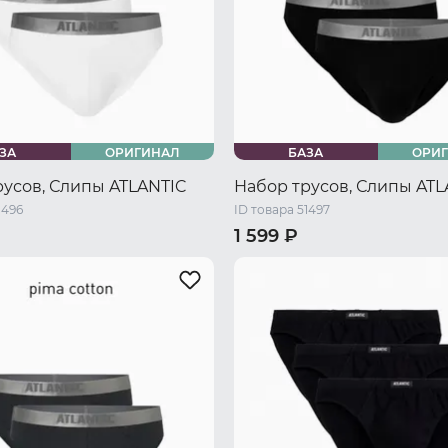
ЗА
ОРИГИНАЛ
БАЗА
ОРИ
русов, Слипы ATLANTIC
Набор трусов, Слипы ATL
1496
ID товара 51497
1 599 ₽
46 RU / M
48 RU / L
44 RU / S
46 RU / M
48 RU 
L
52 RU / XXL
50 RU / XL
52 RU / XXL