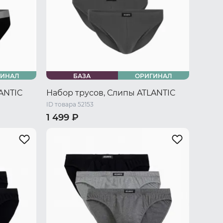
ГИНАЛ
БАЗА
ОРИГИНАЛ
ANTIC
Набор трусов, Слипы ATLANTIC
ID товара 52153
1 499 ₽
/ L
44 RU / S
46 RU / M
48 RU / L
50 RU / XL
52 RU / XXL