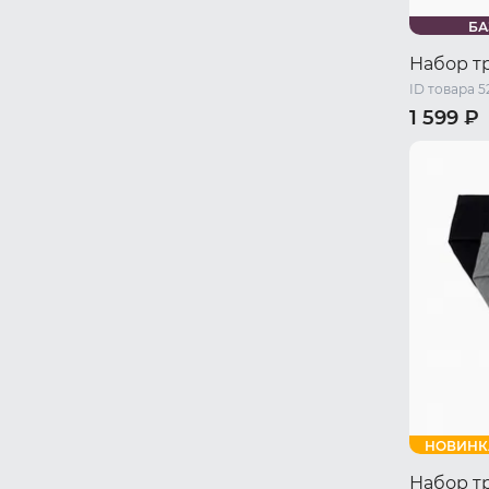
БА
Набор т
ID товара 5
1 599 ₽
44 RU / S
50 RU / X
НОВИНК
Набор т