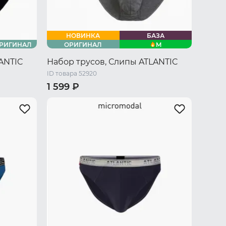
НОВИНКА
БАЗА
M
РИГИНАЛ
ОРИГИНАЛ
ANTIC
Набор трусов, Слипы ATLANTIC
ID товара 52920
1 599 ₽
 XL
44 RU / S
46 RU / M
48 RU / L
50 RU / XL
52 RU / XXL