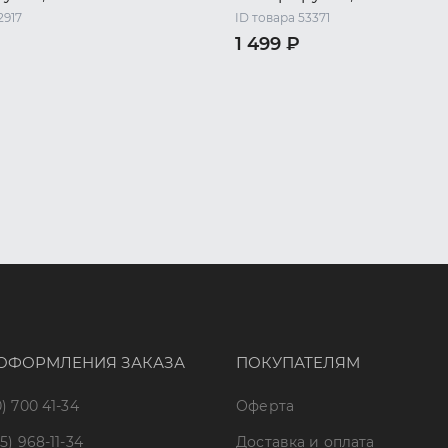
2917
ID товара 53371
1 499 ₽
48 RU / L
50 RU / XL
44 RU / S
46 RU / M
48 RU 
XL
50 RU / XL
52 RU / XXL
ОФОРМЛЕНИЯ ЗАКАЗА
ПОКУПАТЕЛЯМ
) 700 41-34
Оферта
5) 968-11-34
Доставка и оплата