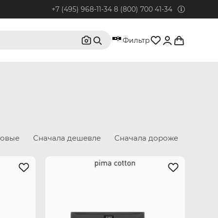
+7 (495) 968-11-34
8 (800) 700 41-34
95) 968-11-34
Фильтр
бонентов из Москвы и Московской области.
0) 700 41-34
бонентов из РФ, кроме Москвы и Московской области.
@rustrus.ru
бым интересующим вопросам
новые
Сначала дешевле
Сначала дороже