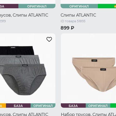
ЗА
ОРИГИНАЛ
ОРИГИНАЛ
русов, Слипы ATLANTIC
Слипы ATLANTIC
2919
ID товара 51893
899 ₽
46 RU / M
48 RU / L
44 RU / S
46 RU / M
48 RU 
L
52 RU / XXL
50 RU / XL
А
БАЗА
ОРИГИНАЛ
БАЗА
ОРИГИНАЛ
русов, Слипы ATLANTIC
Набор трусов, Слипы AT