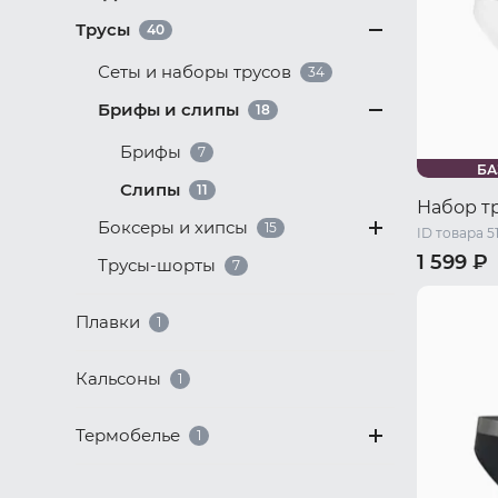
Трусы
40
Сеты и наборы трусов
34
Брифы и слипы
18
Брифы
7
БА
Слипы
11
Набор т
Боксеры и хипсы
15
ID товара 5
1 599 ₽
Трусы-шорты
7
44 RU / S
Плавки
50 RU / X
1
Кальсоны
1
Термобелье
1