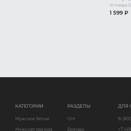
ID товара 5
1 599 ₽
46 RU / M
52 RU / X
КАТЕГОРИИ
РАЗДЕЛЫ
ДЛЯ 
Мужское белье
Опт
8 (800
Мужская одежда
Бренды
+7 (49