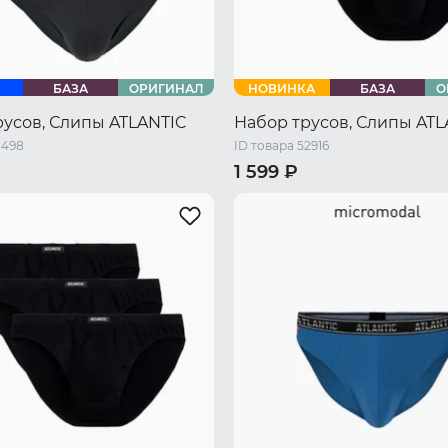
БАЗА
ОРИГИНАЛ
НОВИНКА
БАЗА
О
русов, Слипы ATLANTIC
Набор трусов, Слипы ATL
1498
ID товара 52916
1 599 ₽
46 RU / M
48 RU / L
46 RU / M
48 RU / L
50 RU /
L
52 RU / XXL
52 RU / XXL