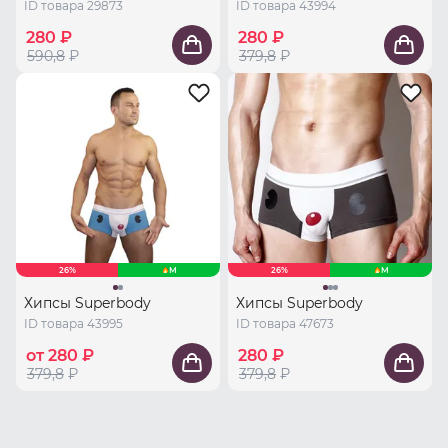
ID товара 29873
ID товара 43994
280 ₽
280 ₽
590,8
₽
379,8
₽
26%
M
26%
M
Хипсы Superbody
Хипсы Superbody
ID товара 43995
ID товара 47673
от 280 ₽
280 ₽
379,8
₽
379,8
₽