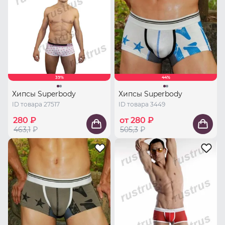
39%
44%
Хипсы Superbody
Хипсы Superbody
ID товара 27517
ID товара 3449
280 ₽
от 280 ₽
463,1
₽
505,3
₽