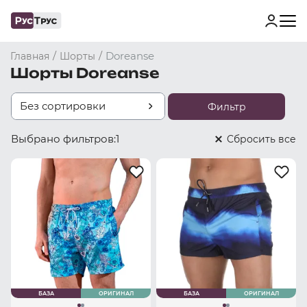
/
/
Doreanse
Главная
Шорты
Шорты Doreanse
Без сортировки
Фильтр
Выбрано фильтров:
1
Cбросить все
БАЗА
ОРИГИНАЛ
БАЗА
ОРИГИНАЛ