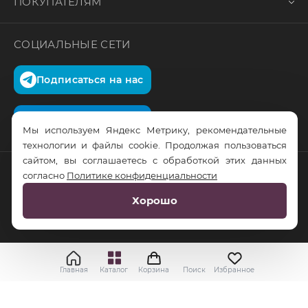
ПОКУПАТЕЛЯМ
СОЦИАЛЬНЫЕ СЕТИ
Подписаться на нас
Подписаться на нас
Мы используем Яндекс Метрику, рекомендательные
технологии и файлы cookie. Продолжая пользоваться
сайтом, вы соглашаетесь с обработкой этих данных
согласно
Политике конфиденциальности
© RusTrus. 2011-2026. Все права защищены
Хорошо
Разработка сайта:
RS Digital
Главная
Каталог
Корзина
Поиск
Избранное
Применить
Выбрать