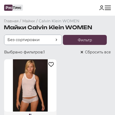
/
/
Calvin Klein WOMEN
Главная
Майки
Майки Calvin Klein WOMEN
Без сортировки
Фильтр
Выбрано фильтров:
1
Cбросить все