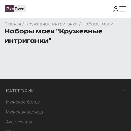
/
/
Наборы маек
Главная
Кружевные интриганки
Наборы маек "Кружевные
интриганки"
КАТЕГОРИИ
Мужское белье
Мужская одежда
Аксессуары