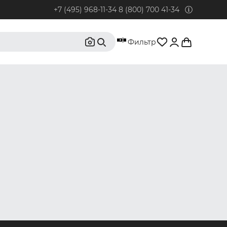
+7 (495) 968-11-34
8 (800) 700 41-34
95) 968-11-34
Фильтр
бонентов из Москвы и Московской области.
0) 700 41-34
бонентов из РФ, кроме Москвы и Московской области.
@rustrus.ru
бым интересующим вопросам