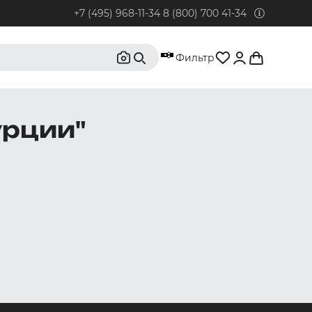
+7 (495) 968-11-34
8 (800) 700 41-34
95) 968-11-34
Фильтр
бонентов из Москвы и Московской области.
0) 700 41-34
урции"
бонентов из РФ, кроме Москвы и Московской области.
@rustrus.ru
бым интересующим вопросам