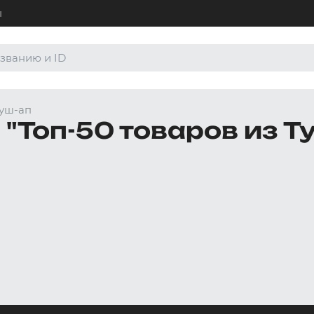
ы
+7 (4
Для а
уш-ап
8 (80
"Топ-50 товаров из Т
Для а
order
По лю
Боксеры и хипсы
Джоки