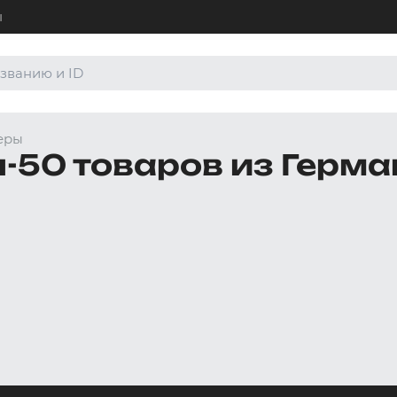
ы
+7 (4
Для а
еры
8 (80
-50 товаров из Герма
Для а
order
По лю
Боксеры и хипсы
Джоки