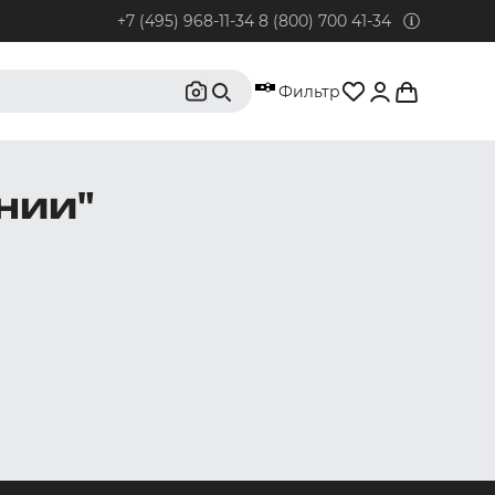
+7 (495) 968-11-34
8 (800) 700 41-34
95) 968-11-34
Фильтр
бонентов из Москвы и Московской области.
0) 700 41-34
нии"
бонентов из РФ, кроме Москвы и Московской области.
@rustrus.ru
бым интересующим вопросам