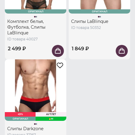
ОРИГИНАЛ
ОРИГИНАЛ
Комплект белья,
Слипы LaBlinque
Футболка, Слипы
ID товара 50352
LaBlinque
ID товара 40027
2 499 ₽
1 849 ₽
49%
АУТЛЕТ
ОРИГИНАЛ
M
Слипы Darkzone
ID товара 37167