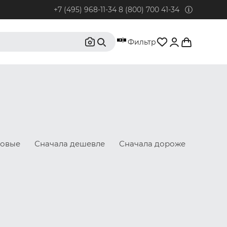
+7 (495) 968-11-34
8 (800) 700 41-34
95) 968-11-34
Фильтр
бонентов из Москвы и Московской области.
0) 700 41-34
бонентов из РФ, кроме Москвы и Московской области.
@rustrus.ru
бым интересующим вопросам
новые
Сначала дешевле
Сначала дороже