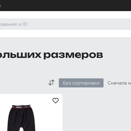
ы
+7 (4
Для а
8 (80
ольших размеров
Для а
order
По лю
Без сортировки
Сначала 
Боксеры и хипсы
Джоки