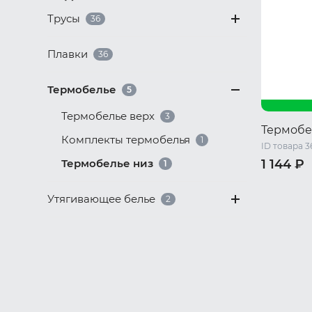
Трусы
36
Плавки
36
Термобелье
5
Термобелье верх
3
Термобе
Комплекты термобелья
1
ID товара 3
Термобелье низ
1 144 ₽
1
XXXXL
5
Утягивающее белье
2