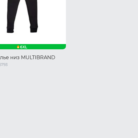
6XL
лье низ MULTIBRAND
6793
XL
6XL
7XL