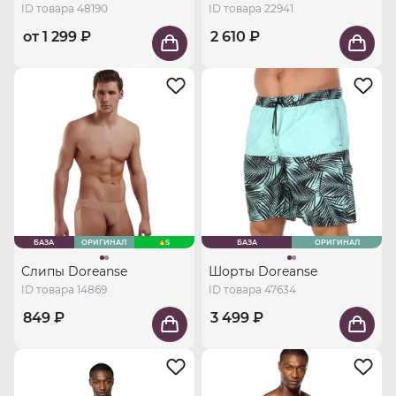
ID товара 48190
ID товара 22941
от 1 299 ₽
2 610 ₽
БАЗА
ОРИГИНАЛ
S
БАЗА
ОРИГИНАЛ
Слипы Doreanse
Шорты Doreanse
ID товара 14869
ID товара 47634
849 ₽
3 499 ₽