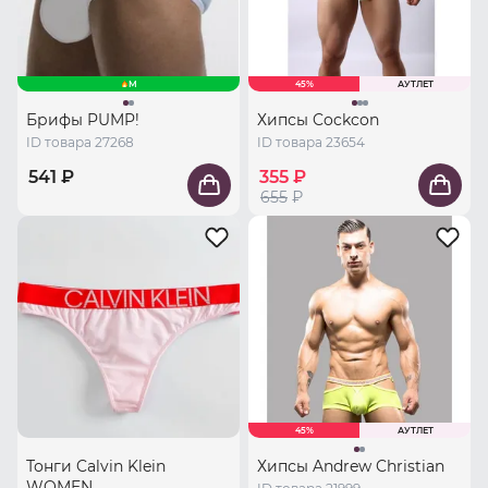
M
45%
АУТЛЕТ
Брифы PUMP!
Хипсы Cockcon
ID товара 27268
ID товара 23654
541 ₽
355 ₽
655
₽
45%
АУТЛЕТ
Тонги Calvin Klein
Хипсы Andrew Christian
WOMEN