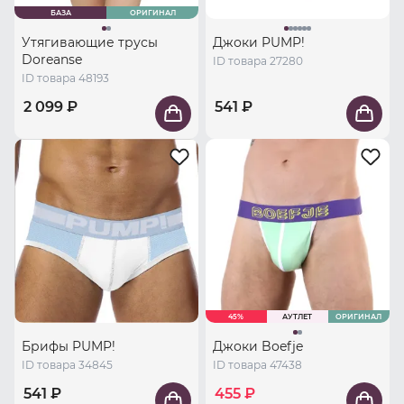
БАЗА
ОРИГИНАЛ
Утягивающие трусы
Джоки PUMP!
Doreanse
ID товара 27280
ID товара 48193
2 099 ₽
541 ₽
45%
АУТЛЕТ
ОРИГИНАЛ
Брифы PUMP!
Джоки Boefje
ID товара 34845
ID товара 47438
541 ₽
455 ₽