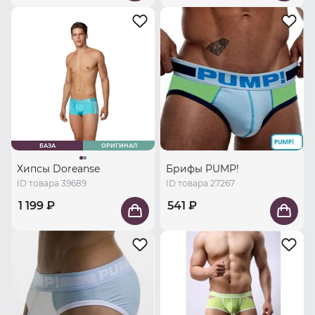
БАЗА
ОРИГИНАЛ
Хипсы Doreanse
Брифы PUMP!
ID товара 39689
ID товара 27267
1 199 ₽
541 ₽