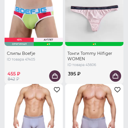
45%
АУТЛЕТ
ОРИГИНАЛ
S
S
Слипы Boefje
Тонги Tommy Hilfiger
WOMEN
ID товара 47405
ID товара 45606
455 ₽
395 ₽
842
₽