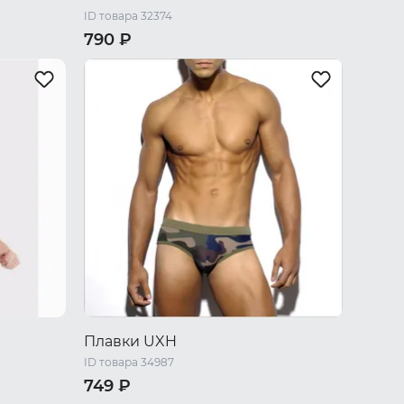
ID товара 32374
790 ₽
/ L
44 RU / S
46 RU / M
48 RU / L
50 RU / XL
52 RU / XXL
Плавки UXH
ID товара 34987
749 ₽