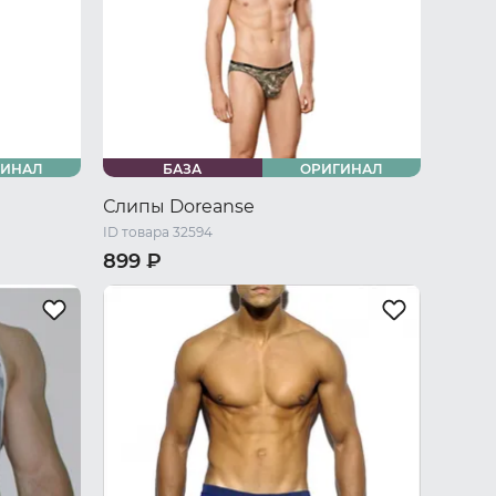
ГИНАЛ
БАЗА
ОРИГИНАЛ
Слипы Doreanse
ID товара 32594
899 ₽
/ L
44 RU / S
46 RU / M
48 RU / L
50 RU / XL
52 RU / XXL