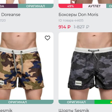
ЗА
ОРИГИНАЛ
49%
АУТЛЕТ
О
 Doreanse
Боксеры Don Moris
2120
ID товара 44635
914 ₽
1 827
₽
46 RU / M
48 RU / L
42 RU / S
44 RU / M
46 RU /
L
52 RU / XXL
48 RU / XL
ОРИГИНАЛ
ОРИГИНАЛ
esmik
Шорты Sesmik