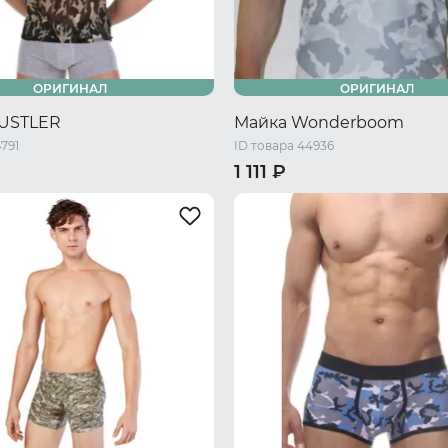
ОРИГИНАЛ
ОРИГИНАЛ
USTLER
Майка Wonderboom
4791
ID товара 44936
1 111 ₽
L
XS
S
M
L