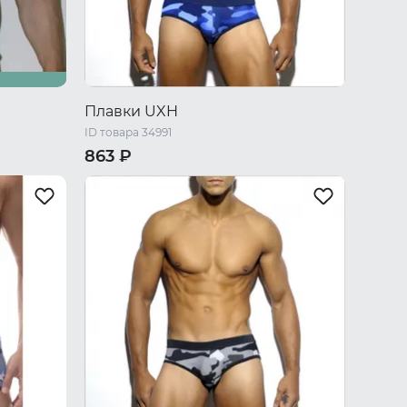
Плавки UXH
ID товара 34991
863 ₽
L
XL
XXL