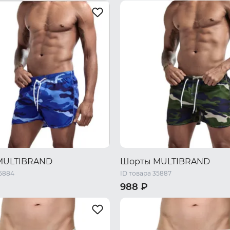
XL
S
M
L
XL
XXL
MULTIBRAND
Шорты MULTIBRAND
35884
ID товара 35887
988 ₽
XL
L
XL
XXL