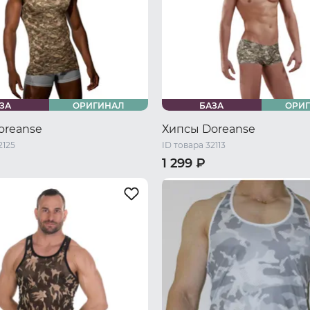
ЗА
ОРИГИНАЛ
БАЗА
ОРИ
oreanse
Хипсы Doreanse
2125
ID товара 32113
1 299 ₽
46 RU / M
48 RU / L
44 RU / S
46 RU / M
48 RU 
L
52 RU / XXL
50 RU / XL
52 RU / XXL