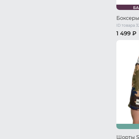
БА
Боксеры
ID товара 3
1 499 ₽
44 RU / S
50 RU / X
Шорты S