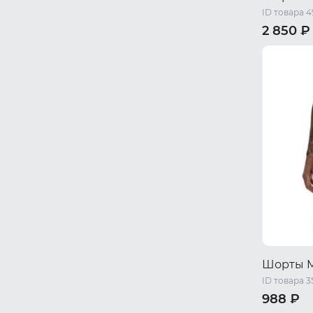
ID товара 
2 850 ₽
44 RU / S
50 RU / X
Шорты 
ID товара 
988 ₽