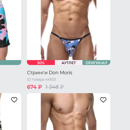
50%
АУТЛЕТ
ОРИГИНАЛ
Стринги Don Moris
ID товара 44633
674 ₽
1 348
₽
/ L
42 RU / S
44 RU / M
46 RU / L
48 RU / XL