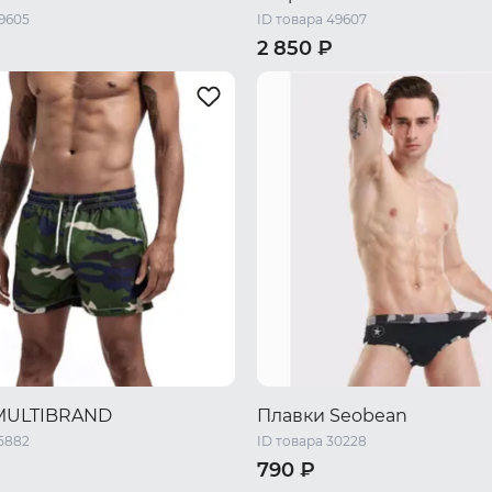
49605
ID товара 49607
2 850 ₽
46 RU / M
48 RU / L
44 RU / S
46 RU / M
48 RU 
L
52 RU / XXL
50 RU / XL
52 RU / XXL
MULTIBRAND
Плавки Seobean
35882
ID товара 30228
790 ₽