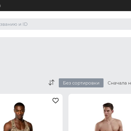
ы
+7 (4
Для а
8 (80
Для а
order
По лю
Без сортировки
Сначала 
Боксеры и хипсы
Джоки