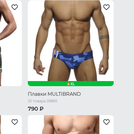
L
XL
XXL
XL
Плавки MULTIBRAND
ID товара 39865
790 ₽
M
L
XL
XXL