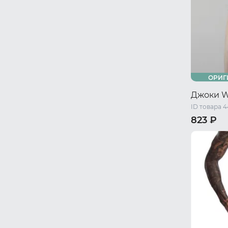
ОРИГ
Джоки 
ID товара 
823 ₽
S
M
L