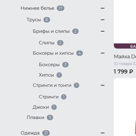
Нижнее белье
17
Трусы
8
Брифы и слипы
2
Слипы
2
БА
Боксеры и хипсы
4
Майка D
ID товара 3
Боксеры
3
1 799 ₽
Хипсы
1
44 RU / S
Стринги и тонги
1
50 RU / X
Стринги
1
Джоки
1
Плавки
9
Одежда
21