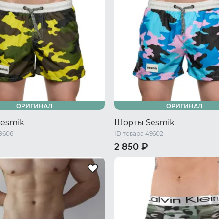
ОРИГИНАЛ
ОРИГИНАЛ
esmik
Шорты Sesmik
49606
ID товара 49602
2 850 ₽
46 RU / M
48 RU / L
44 RU / S
46 RU / M
48 RU 
L
52 RU / XXL
50 RU / XL
52 RU / XXL