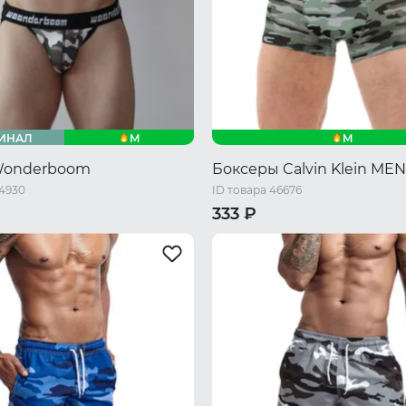
M
M
ИНАЛ
Wonderboom
Боксеры Calvin Klein MEN
44930
ID товара 46676
333 ₽
XL
48 RU / M
50 RU / L
52 RU /
54 RU / XXL