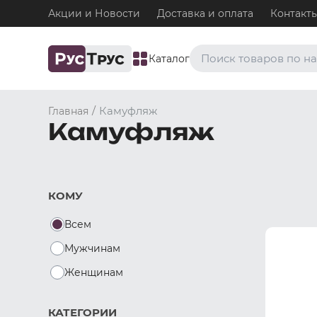
Акции и Новости
Доставка и оплата
Контакт
Каталог
Часто ищут
/
Камуфляж
Главная
Камуфляж
Плавки
Нижнее белье / Плавки
Топ-бра
Нижнее белье / Топ-бра
КОМУ
Боксеры и хипсы
Нижнее белье / Трусы / 
Всем
Джоки
Нижнее белье / Трусы / 
Мужчинам
Майки
Женщинам
Одежда / Майки
КАТЕГОРИИ