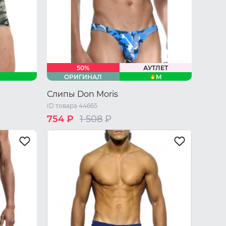
50%
АУТЛЕТ
M
ОРИГИНАЛ
Слипы Don Moris
ID товара 44665
754 ₽
1 508
₽
 XL
42 RU / S
44 RU / M
46 RU / L
48 RU / XL