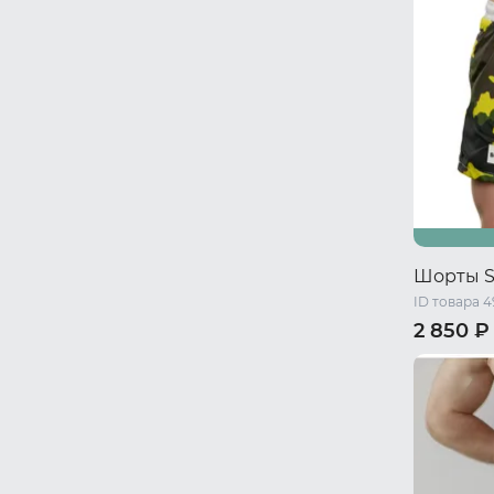
Шорты S
ID товара 
2 850 ₽
44 RU / S
50 RU / X