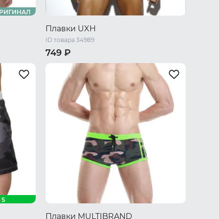
РИГИНАЛ
Плавки UXH
ID товара 34989
749 ₽
L
XL
XXL
 L
S
Плавки MULTIBRAND