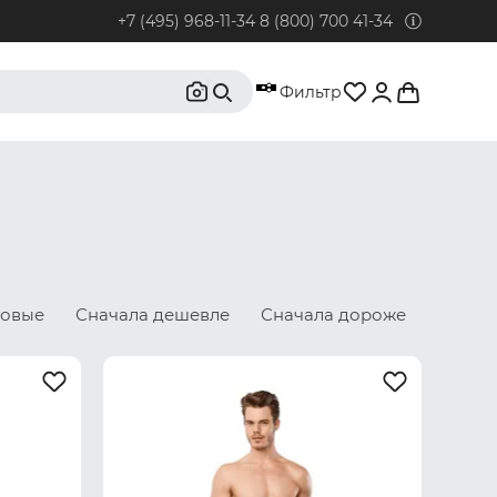
+7 (495) 968-11-34
8 (800) 700 41-34
95) 968-11-34
Фильтр
бонентов из Москвы и Московской области.
0) 700 41-34
бонентов из РФ, кроме Москвы и Московской области.
@rustrus.ru
бым интересующим вопросам
новые
Сначала дешевле
Сначала дороже