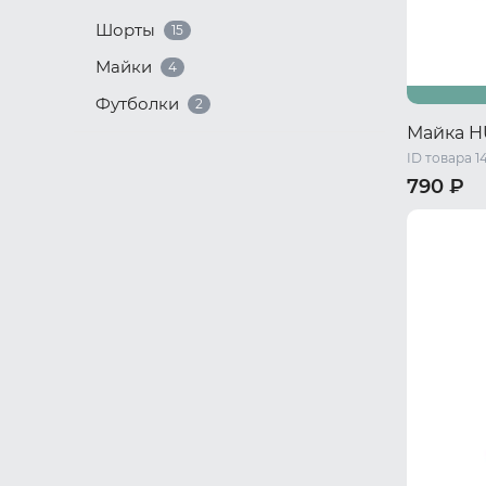
Шорты
15
Майки
4
Футболки
2
Майка H
ID товара 1
790 ₽
S/M
L/X