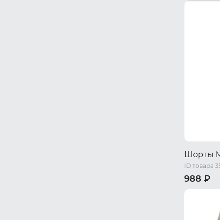
L
XL
X
Шорты 
ID товара 
988 ₽
L
XL
X