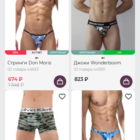
50%
АУТЛЕТ
ОРИГИНАЛ
ОРИГИНАЛ
M
Стринги Don Moris
Джоки Wonderboom
ID товара 44633
ID товара 44930
674 ₽
823 ₽
1 348
₽