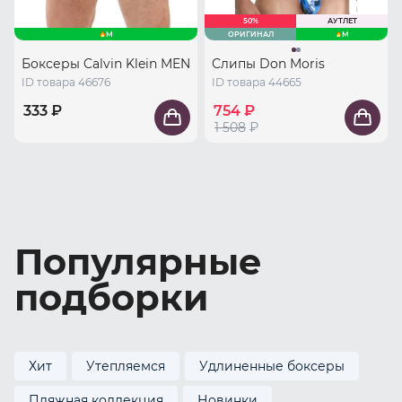
50%
АУТЛЕТ
M
ОРИГИНАЛ
M
Боксеры Calvin Klein MEN
Слипы Don Moris
ID товара 46676
ID товара 44665
333 ₽
754 ₽
1 508
₽
Популярные
подборки
Хит
Утепляемся
Удлиненные боксеры
Пляжная коллекция
Новинки