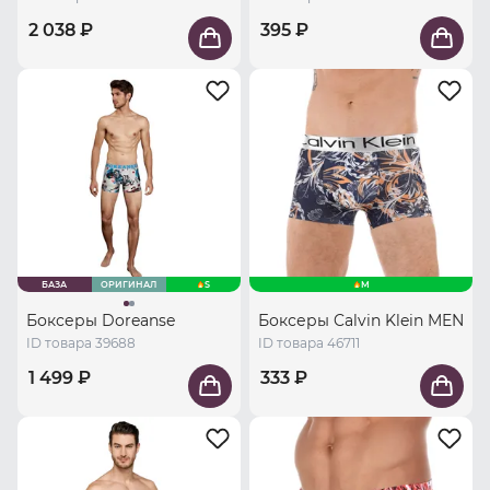
2 038 ₽
395 ₽
БАЗА
ОРИГИНАЛ
S
M
Боксеры Doreanse
Боксеры Calvin Klein MEN
ID товара 39688
ID товара 46711
1 499 ₽
333 ₽