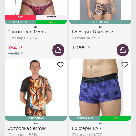
50%
АУТЛЕТ
ОРИГИНАЛ
M
ОРИГИНАЛ
Слипы Don Moris
Боксеры Doreanse
ID товара 44662
ID товара 27929
754 ₽
1 099 ₽
1 508
₽
ОРИГИНАЛ
ОРИГИНАЛ
S
Футболка Sesmik
Боксеры PAPI
ID товара 48819
ID товара 24577