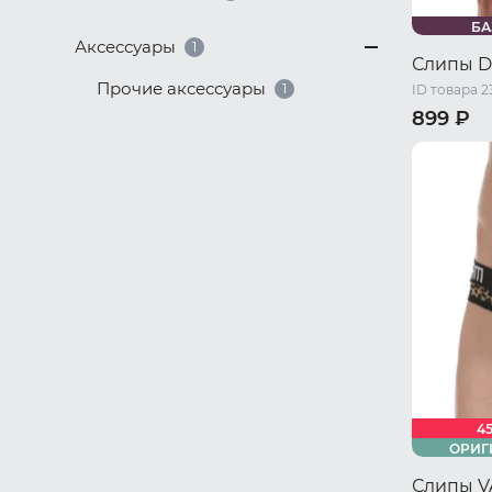
БА
Аксессуары
1
Слипы D
Прочие аксессуары
1
ID товара 2
899 ₽
44 RU / S
50 RU / X
4
ОРИГ
Слипы 