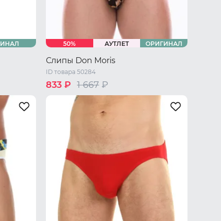
ГИНАЛ
50%
АУТЛЕТ
ОРИГИНАЛ
Слипы Don Moris
ID товара 50284
833 ₽
1 667
₽
/ L
44 RU / S
46 RU / M
48 RU / L
50 RU / XL