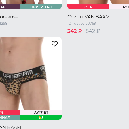
ЗА
ОРИГИНАЛ
59%
АУ
oreanse
Слипы VAN BAAM
3298
ID товара 50769
342 ₽
842
₽
46 RU / M
48 RU / L
44 RU / S
46 RU / M
48 RU 
L
52 RU / XXL
50 RU / XL
5%
АУТЛЕТ
S
ИНАЛ
VAN BAAM