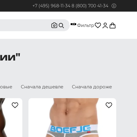
+7 (495) 968-11-34
8 (800) 700 41-34
95) 968-11-34
Фильтр
бонентов из Москвы и Московской области.
0) 700 41-34
ии"
бонентов из РФ, кроме Москвы и Московской области.
@rustrus.ru
бым интересующим вопросам
новые
Сначала дешевле
Сначала дороже