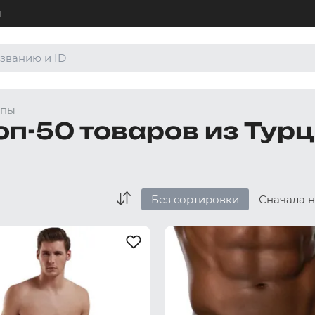
ы
+7 (4
Для а
ипы
8 (80
оп-50 товаров из Турц
Для а
order
По лю
Без сортировки
Сначала 
Боксеры и хипсы
Джоки