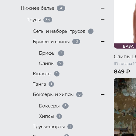
Нижнее белье
36
Трусы
34
Сеты и наборы трусов
1
Брифы и слипы
10
БАЗА
Брифы
3
Слипы D
Слипы
7
ID товара 1
849 ₽
Кюлоты
1
44 RU / S
Танга
1
50 RU / X
Боксеры и хипсы
6
Боксеры
5
Хипсы
1
Трусы-шорты
1