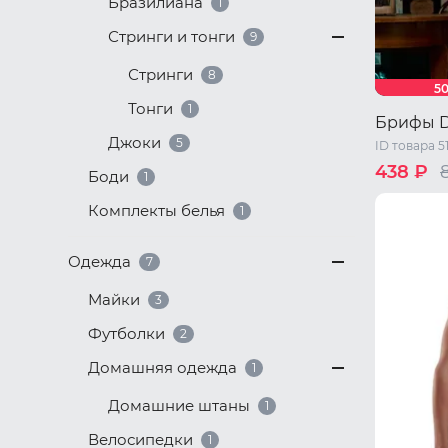
Бразилиана
1
Стринги и тонги
9
Стринги
8
5
Тонги
1
Брифы 
Джоки
5
ID товара 5
438 ₽
Боди
1
42 RU / S
Комплекты белья
1
48 RU / X
Одежда
7
Майки
3
Футболки
2
Домашняя одежда
1
Домашние штаны
1
Велосипедки
1