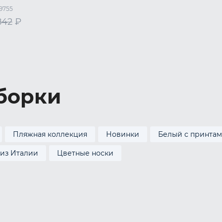
9755
842
₽
M
L
XL
борки
Пляжная коллекция
Новинки
Белый с принтам
 из Италии
Цветные носки