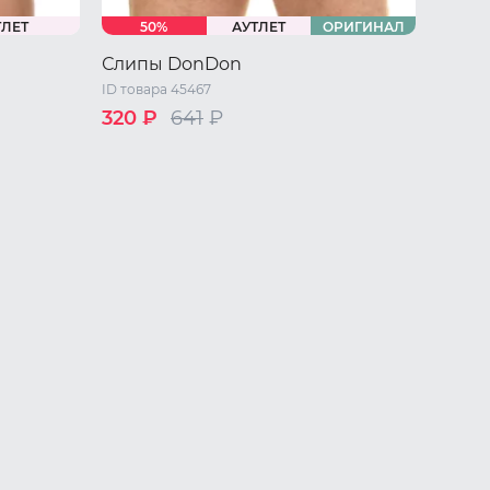
ТЛЕТ
50%
АУТЛЕТ
ОРИГИНАЛ
Слипы DonDon
ID товара 45467
320 ₽
641
₽
/ L
44 RU / S
46 RU / M
48 RU / L
50 RU / XL
52 RU / XXL