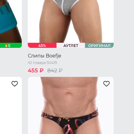
S
45%
АУТЛЕТ
ОРИГИНАЛ
Слипы Boefje
ID товара 50419
455 ₽
842
₽
/ L
44 RU / S
46 RU / M
48 RU / L
50 RU / XL