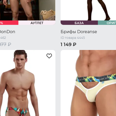
0%
АУТЛЕТ
БАЗА
ОРИ
DonDon
Брифы Doreanse
1462
ID товара 4445
877
₽
1 149 ₽
44 RU / M
46 RU / L
44 RU / S
46 RU / M
48 RU 
L
50 RU / XXL
50 RU / XL
52 RU / XXL