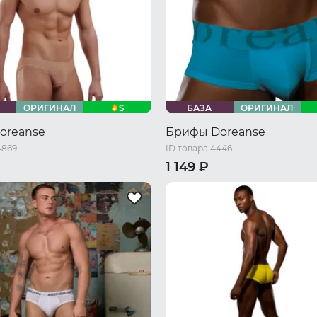
S
ОРИГИНАЛ
БАЗА
ОРИГИНАЛ
oreanse
Брифы Doreanse
4869
ID товара 4446
1 149 ₽
46 RU / M
48 RU / L
44 RU / S
46 RU / M
48 RU 
L
52 RU / XXL
50 RU / XL
52 RU / XXL