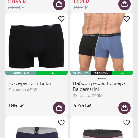
2 054 ₽
1 021 ₽
3 838
₽
1 914
₽
ОРИГИНАЛ
M
ОРИГИНАЛ
ПРЕМИУМ
M
Боксеры Tom Tailor
Набор трусов, Боксеры
Baldessarini
ID товара 46165
ID товара 50510
1 851 ₽
4 451 ₽