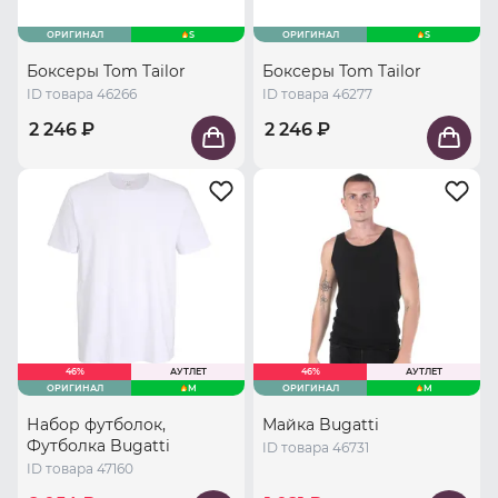
ОРИГИНАЛ
S
ОРИГИНАЛ
S
Боксеры Tom Tailor
Боксеры Tom Tailor
ID товара 46266
ID товара 46277
2 246 ₽
2 246 ₽
46%
АУТЛЕТ
46%
АУТЛЕТ
ОРИГИНАЛ
M
ОРИГИНАЛ
M
Набор футболок,
Майка Bugatti
Футболка Bugatti
ID товара 46731
ID товара 47160