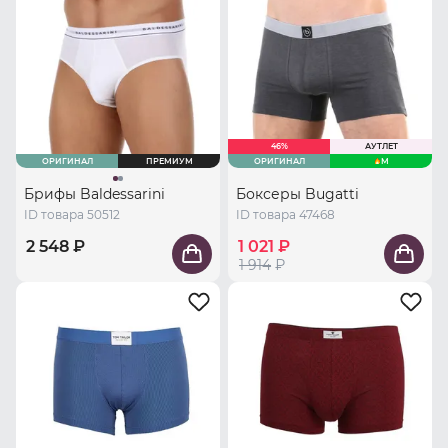
46%
АУТЛЕТ
ОРИГИНАЛ
ПРЕМИУМ
ОРИГИНАЛ
M
Брифы Baldessarini
Боксеры Bugatti
ID товара 50512
ID товара 47468
2 548 ₽
1 021 ₽
1 914
₽