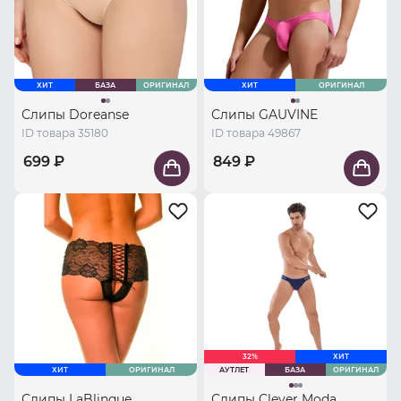
ХИТ
БАЗА
ОРИГИНАЛ
ХИТ
ОРИГИНАЛ
Слипы Doreanse
Слипы GAUVINE
ID товара 35180
ID товара 49867
699 ₽
849 ₽
32%
ХИТ
ХИТ
ОРИГИНАЛ
АУТЛЕТ
БАЗА
ОРИГИНАЛ
Слипы LaBlinque
Слипы Clever Moda