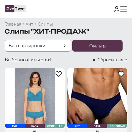
/
/
Слипы
Главная
Хит
Слипы "ХИТ-ПРОДАЖ"
Без сортировки
Фильтр
Выбрано фильтров:
1
Cбросить все
ХИТ
БАЗА
ОРИГИНАЛ
ХИТ
БАЗА
ОРИГИНАЛ