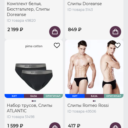
Комплект белья,
Слипы Doreanse
Бюстгальтер, Слипы
ID товара 5143
Doreanse
ID товара 49820
2 199 ₽
849 ₽
ХИТ
БАЗА
ОРИГИНАЛ
ХИТ
БАЗА
ОРИГИНАЛ
Набор трусов, Слипы
Слипы Romeo Rossi
ATLANTIC
ID товара 49506
ID товара 51498
1 599 ₽
417 ₽