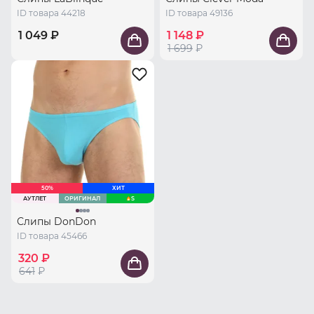
ID товара 44218
ID товара 49136
1 049 ₽
1 148 ₽
1 699
₽
50%
ХИТ
АУТЛЕТ
ОРИГИНАЛ
S
Слипы DonDon
ID товара 45466
320 ₽
641
₽