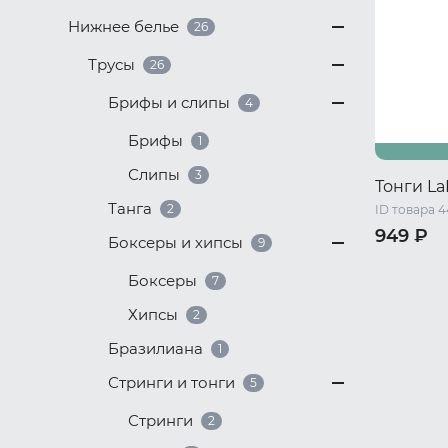
Нижнее белье
26
Трусы
26
Брифы и слипы
4
Брифы
1
Слипы
3
Тонги La
Танга
2
ID товара 
949 ₽
Боксеры и хипсы
9
40-42 RU 
Боксеры
7
Хипсы
2
Бразилиана
1
Стринги и тонги
5
Стринги
2