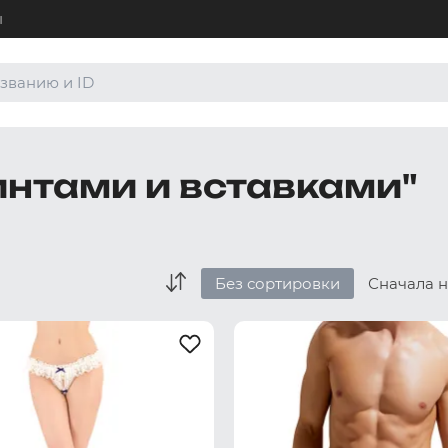
ы
+7 (4
Для а
8 (80
интами и вставками"
Для а
order
По лю
Без сортировки
Сначала 
Боксеры и хипсы
Джоки