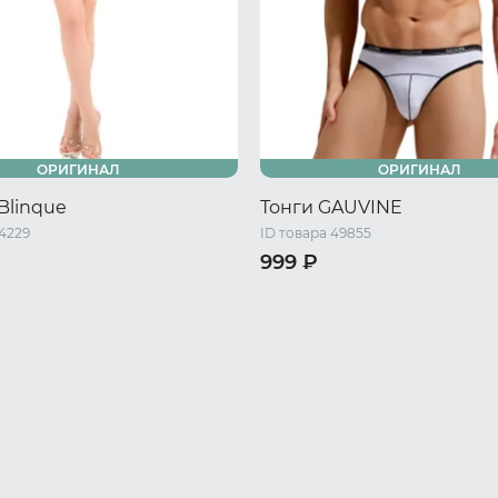
ОРИГИНАЛ
ОРИГИНАЛ
Blinque
Тонги GAUVINE
44229
ID товара 49855
999 ₽
/ S/M
44-46 RU / L/XL
44 RU / S
46 RU / M
48 RU 
50 RU / XL