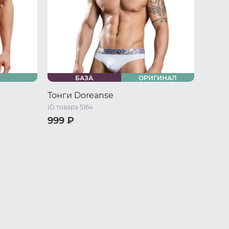
БАЗА
ОРИГИНАЛ
Тонги Doreanse
ID товара 5164
999 ₽
/ L
44 RU / S
46 RU / M
48 RU / L
50 RU / XL