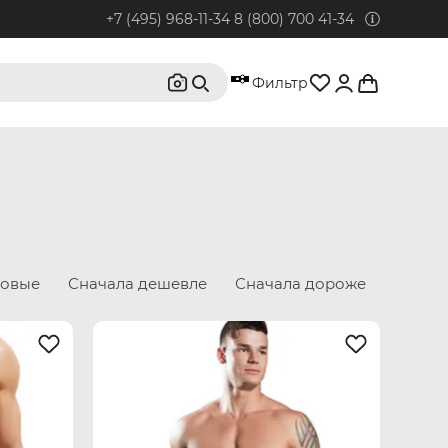
+7 (495) 968-11-34
8 (800) 700 41-34
95) 968-11-34
Фильтр
бонентов из Москвы и Московской области.
0) 700 41-34
бонентов из РФ, кроме Москвы и Московской области.
@rustrus.ru
бым интересующим вопросам
новые
Сначала дешевле
Сначала дороже