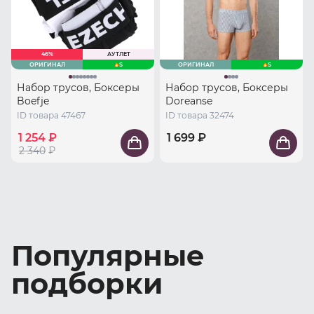
46%
АУТЛЕТ
ОРИГИНАЛ
S
ОРИГИНАЛ
S
Набор трусов, Боксеры
Набор трусов, Боксеры
Boefje
Doreanse
ID товара 47467
ID товара 32474
1 254 ₽
1 699 ₽
2 340
₽
Популярные
подборки