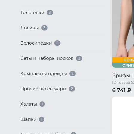
Толстовки
3
Лосины
3
Велосипедки
2
Сеты и наборы носков
2
НОВ
ОРИГ
Комплекты одежды
2
Брифы 
ID товара 5
Прочие аксессуары
2
6 741 ₽
44 RU / S
Халаты
1
50 RU / X
Шапки
1