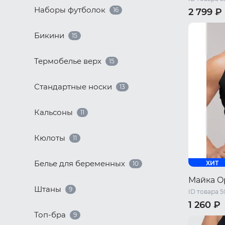
Наборы футболок
16
2 799 ₽
40 RU / X
Бикини
15
48 RU / L
54 RU / X
Термобелье верх
15
Стандартные носки
13
Кальсоны
11
Кюлоты
11
Белье для беременных
ХИТ
10
Майка O
Штаны
9
ID товара 
1 260 ₽
Топ-бра
9
46 RU / S