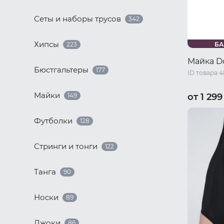
Сеты и наборы трусов
342
Хипсы
223
БА
Майка D
Бюстгальтеры
177
ID товара 4
Майки
149
от 1 299
42 RU / S
Футболки
128
48 RU / X
54 RU / X
Стринги и тонги
122
Танга
90
Носки
89
Джоки
86