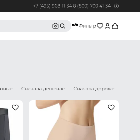
+7 (495) 968-11-34
8 (800) 700 41-34
95) 968-11-34
Фильтр
бонентов из Москвы и Московской области.
0) 700 41-34
бонентов из РФ, кроме Москвы и Московской области.
@rustrus.ru
бым интересующим вопросам
новые
Сначала дешевле
Сначала дороже