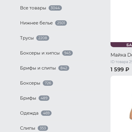
Все товары
3044
Нижнее белье
2501
Трусы
2208
БА
Боксеры и хипсы
945
Майка D
ID товара 2
Брифы и слипы
842
1 599 ₽
42 RU / S
Боксеры
726
50 RU / X
56 RU / X
Брифы
489
Одежда
469
Слипы
353