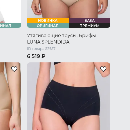
НОВИНКА
БАЗА
ГИНАЛ
ОРИГИНАЛ
ПРЕМИУМ
Утягивающие трусы, Брифы
LUNA SPLENDIDA
ID товара 52957
6 519 ₽
44 RU / S
46 RU / M
48 RU / L
 L
50 RU / XL
52 RU / XXL
54 RU / XXXL
U / XXXL