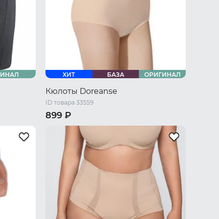
ГИНАЛ
ХИТ
БАЗА
ОРИГИНАЛ
Кюлоты Doreanse
ID товара 33559
899 ₽
/ L
42 RU / S
44 RU / M
48 RU / L
U / XXXL
50 RU / XL
52 RU / XXL
54 RU / XXXL
56 RU / XXXXL
58 RU / 5XL