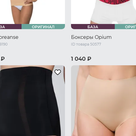
ЗА
ОРИГИНАЛ
БАЗА
ОРИ
oreanse
Боксеры Opium
8190
ID товара 50577
 ₽
1 040 ₽
44 RU / M
46 RU / L
46 RU / S
48 RU / M
50 RU /
L
50 RU / XXL
52 RU / XXXL
52 RU / XL
54 RU / XXL
56 R
XXXL
56 RU / 5XL
58 RU / XXXXL