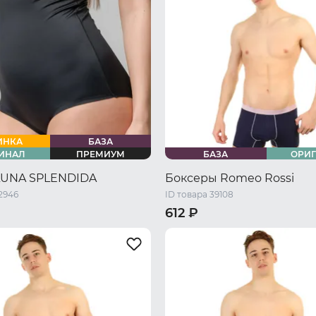
ИНКА
БАЗА
ИНАЛ
ПРЕМИУМ
БАЗА
ОРИ
LUNA SPLENDIDA
Боксеры Romeo Rossi
2946
ID товара 39108
612 ₽
46 RU / M
48 RU / L
44 RU / S
46 RU / M
48 RU 
L
52 RU / XXL
54 RU / XXXL
50 RU / XL
52 RU / XXL
54 R
56 RU / XXXXL
58 RU / 5XL
60 RU / 6XL
62 RU / 7XL