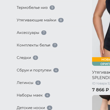
52 RU / XL
Термобелье низ
9
Утягивающие майки
8
Аксессуары
7
Комплекты белья
7
Следки
6
НОВ
ОРИГ
Сбруи и портупеи
4
Утягива
SPLEND
Легинсы
4
ID товара 5
7 866 ₽
Наборы маек
4
44 RU / S
50 RU / X
Детские носки
4