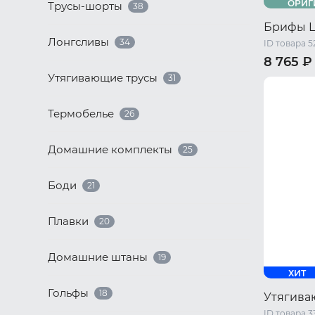
ОРИГ
Трусы-шорты
38
Брифы 
Лонгсливы
34
ID товара 5
8 765 ₽
Утягивающие трусы
31
44 RU / S
50 RU / X
Термобелье
26
Домашние комплекты
25
Боди
21
Плавки
20
Домашние штаны
19
ХИТ
Гольфы
18
Утягива
ID товара 3