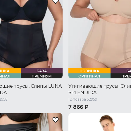
54 RU / XXL
56 RU / XXXL
52 RU / XL
54 RU / XXL
56 R
58 RU / XXXXL
ИНКА
БАЗА
НОВИНКА
Б
ИНАЛ
ПРЕМИУМ
ОРИГИНАЛ
ПРЕ
ющие трусы, Слипы LUNA
Утягивающие трусы, Сл
IDA
SPLENDIDA
2958
ID товара 52959
7 866 ₽
46 RU / M
48 RU / L
44 RU / S
46 RU / M
48 RU 
L
52 RU / XXL
54 RU / XXXL
50 RU / XL
52 RU / XXL
54 R