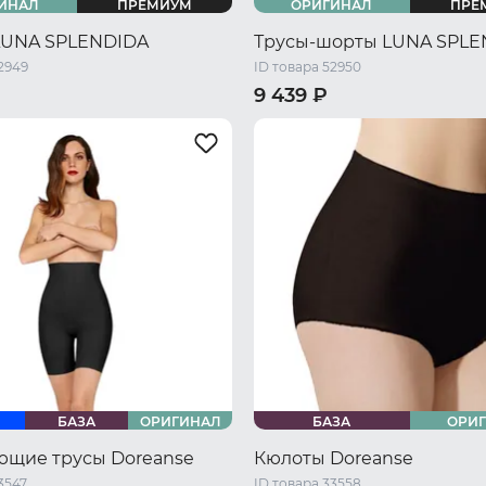
ИНАЛ
ПРЕМИУМ
ОРИГИНАЛ
ПРЕ
LUNA SPLENDIDA
Трусы-шорты LUNA SPLE
2949
ID товара 52950
9 439 ₽
46 RU / M
48 RU / L
44 RU / S
46 RU / M
48 RU 
L
52 RU / XXL
54 RU / XXXL
50 RU / XL
52 RU / XXL
54 R
БАЗА
ОРИГИНАЛ
БАЗА
ОРИ
ющие трусы Doreanse
Кюлоты Doreanse
3547
ID товара 33558