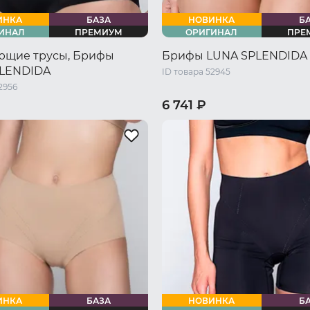
ИНКА
БАЗА
НОВИНКА
Б
ИНАЛ
ПРЕМИУМ
ОРИГИНАЛ
ПРЕ
ющие трусы, Брифы
Брифы LUNA SPLENDIDA
LENDIDA
ID товара 52945
2956
6 741 ₽
46 RU / M
48 RU / L
44 RU / S
46 RU / M
48 RU 
L
52 RU / XXL
54 RU / XXXL
50 RU / XL
52 RU / XXL
54 R
ИНКА
БАЗА
НОВИНКА
Б