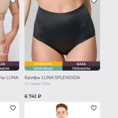
50 RU / XL
52 RU / XXL
54 RU / XXXL
U / XXXL
АЗА
НОВИНКА
БАЗА
МИУМ
ОРИГИНАЛ
ПРЕМИУМ
ипы LUNA
Брифы LUNA SPLENDIDA
ID товара 52944
6 741 ₽
/ L
44 RU / S
46 RU / M
48 RU / L
U / XXXL
50 RU / XL
52 RU / XXL
54 RU / XXXL