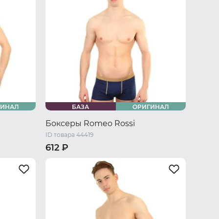
ГИНАЛ
БАЗА
ОРИГИНАЛ
Боксеры Romeo Rossi
ID товара 44419
612 ₽
/ L
44 RU / S
46 RU / M
48 RU / L
U / XXXL
50 RU / XL
52 RU / XXL
54 RU / XXXL
56 RU / XXXXL
58 RU / 5XL
60 RU / 6XL
62 RU / 7XL