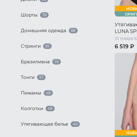
НОВ
Шорты
ОРИГ
76
Утягива
Домашняя одежда
68
LUNA SP
ID товара 5
Стринги
6 519 ₽
65
44 RU / S
Бразилиана
59
50 RU / X
Тонги
57
Пижамы
48
Колготки
48
Утягивающее белье
40
НОВ