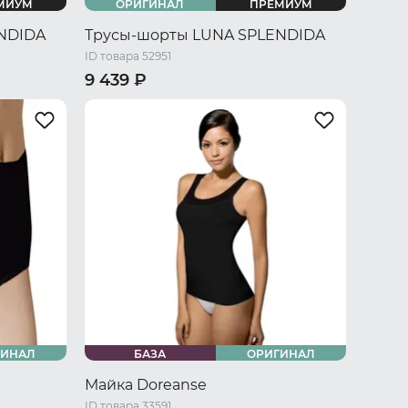
МИУМ
ОРИГИНАЛ
ПРЕМИУМ
NDIDA
Трусы-шорты LUNA SPLENDIDA
ID товара 52951
9 439 ₽
/ L
44 RU / S
46 RU / M
48 RU / L
U / XXXL
50 RU / XL
52 RU / XXL
54 RU / XXXL
ГИНАЛ
БАЗА
ОРИГИНАЛ
Майка Doreanse
ID товара 33591