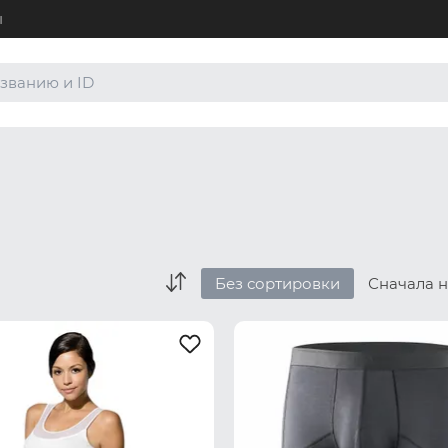
ы
+7 (4
Для а
8 (80
Для а
order
По лю
Без сортировки
Сначала 
Боксеры и хипсы
Джоки