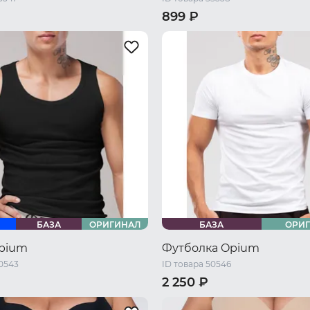
899 ₽
S
42 RU / S
44 RU / M
42 RU / S
44 RU / M
48 RU /
50 RU / XL
52 RU / XXL
50 RU / XL
52 RU / XXL
54 R
XXL
56 RU / XXXXL
58 RU / 5XL
БАЗА
ОРИГИНАЛ
БАЗА
ОРИ
pium
Футболка Opium
50543
ID товара 50546
2 250 ₽
48 RU / M
50 RU / L
46 RU / S
48 RU / M
50 RU /