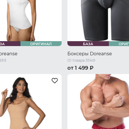
ЗА
ОРИГИНАЛ
БАЗА
ОРИ
oreanse
Боксеры Doreanse
9313
ID товара 35149
от 1 499 ₽
44 RU / M
48 RU / L
44 RU / S
46 RU / M
48 RU 
L
52 RU / XXL
54 RU / XXXL
50 RU / XL
52 RU / XXL
54 R
XXXL
58 RU / 5XL
56 RU / XXXXL
58 RU / 5XL