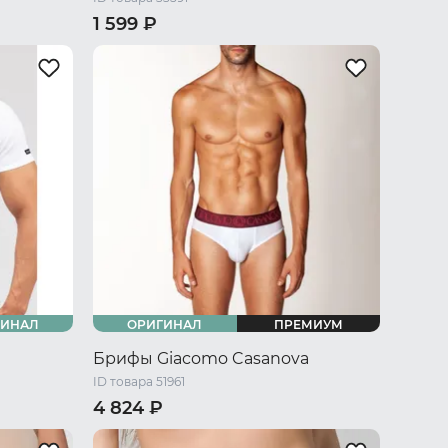
1 599 ₽
 L
42 RU / S
44 RU / M
48 RU / L
U / XXXL
50 RU / XL
52 RU / XXL
54 RU / XXXL
56 RU / XXXXL
58 RU / 5XL
ГИНАЛ
ОРИГИНАЛ
ПРЕМИУМ
Брифы Giacomo Casanova
ID товара 51961
4 824 ₽
44 RU / S
46 RU / M
48 RU / L
 L