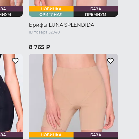
АЗА
НОВИНКА
БАЗА
МИУМ
ОРИГИНАЛ
ПРЕМИУМ
Брифы LUNA SPLENDIDA
ID товара 52948
8 765 ₽
/ L
44 RU / S
46 RU / M
48 RU / L
U / XXXL
50 RU / XL
52 RU / XXL
54 RU / XXXL
АЗА
НОВИНКА
БАЗА