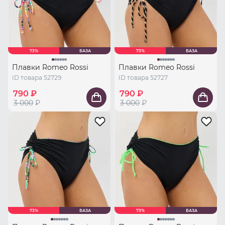
73%
БАЗА
73%
БАЗА
Плавки Romeo Rossi
Плавки Romeo Rossi
ID товара 52729
ID товара 52727
790 ₽
790 ₽
3 000
₽
3 000
₽
73%
БАЗА
73%
БАЗА