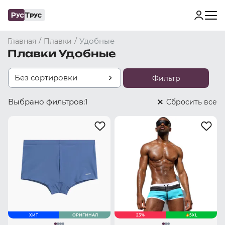
/
/
Удобные
Главная
Плавки
Плавки Удобные
Без сортировки
Фильтр
Выбрано фильтров:
1
Cбросить все
ХИТ
ОРИГИНАЛ
23%
5XL