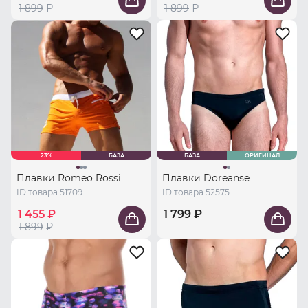
1 899
₽
1 899
₽
23%
БАЗА
БАЗА
ОРИГИНАЛ
Плавки Romeo Rossi
Плавки Doreanse
ID товара 51709
ID товара 52575
1 455 ₽
1 799 ₽
1 899
₽