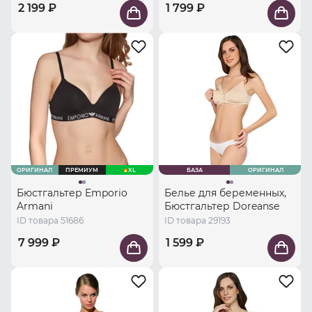
2 199 ₽
1 799 ₽
ОРИГИНАЛ
ПРЕМИУМ
XL
БАЗА
ОРИГИНАЛ
Бюстгальтер Emporio
Белье для беременных,
Armani
Бюстгальтер Doreanse
ID товара 51686
ID товара 29193
7 999 ₽
1 599 ₽