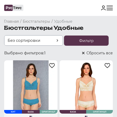
/
/
Удобные
Главная
Бюстгальтеры
Бюстгальтеры Удобные
Без сортировки
Фильтр
Выбрано фильтров:
1
Cбросить все
ХИТ
БАЗА
ОРИГИНАЛ
БАЗА
ОРИГИНАЛ