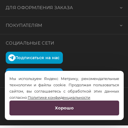
ДЛЯ ОФОРМЛЕНИЯ ЗАКАЗА
ПОКУПАТЕЛЯМ
СОЦИАЛЬНЫЕ СЕТИ
Подписаться на нас
Подписаться на нас
Мы используем Яндекс Метрику, рекомендательные
технологии и файлы cookie. Продолжая пользоваться
сайтом, вы соглашаетесь с обработкой этих данных
согласно
Политике конфиденциальности
© RusTrus. 2011-2026. Все права защищены
Хорошо
Разработка сайта:
RS Digital