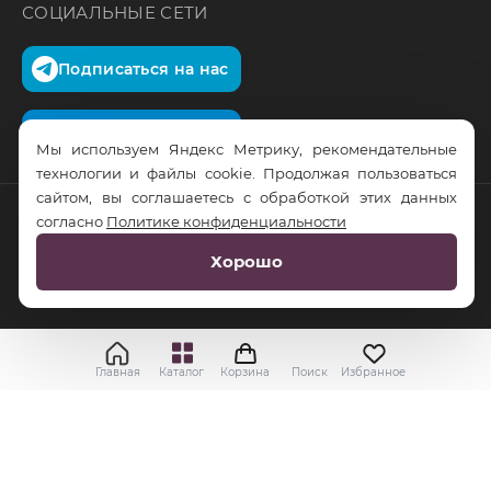
СОЦИАЛЬНЫЕ СЕТИ
Подписаться на нас
Подписаться на нас
Мы используем Яндекс Метрику, рекомендательные
технологии и файлы cookie. Продолжая пользоваться
сайтом, вы соглашаетесь с обработкой этих данных
согласно
Политике конфиденциальности
© RusTrus. 2011-2026. Все права защищены
Хорошо
Разработка сайта:
RS Digital
Главная
Каталог
Корзина
Поиск
Избранное
Применить
Выбрать
Cбросить все