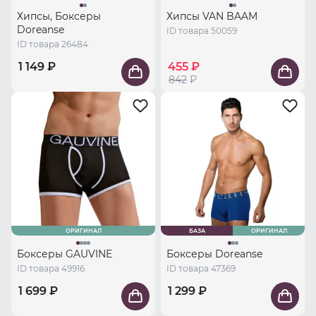
Хипсы, Боксеры
Хипсы VAN BAAM
Doreanse
ID товара 50059
ID товара 26484
1 149 ₽
455 ₽
842
₽
ОРИГИНАЛ
БАЗА
ОРИГИНАЛ
Боксеры GAUVINE
Боксеры Doreanse
ID товара 49916
ID товара 47369
1 699 ₽
1 299 ₽