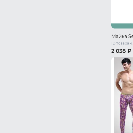
Майка S
ID товара 
2 038 ₽
46 RU / S
52 RU / XL