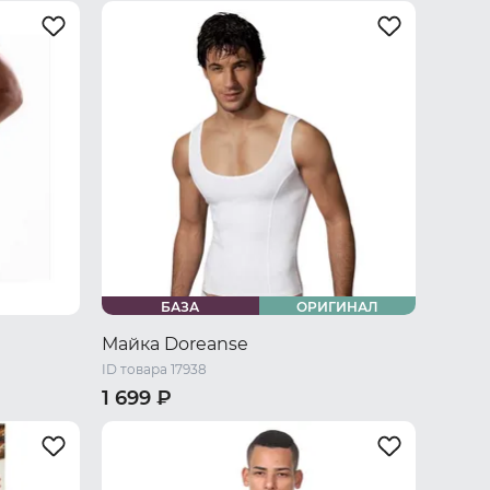
44 RU / S
46 RU / M
48 RU / L
50 RU / XL
БАЗА
ОРИГИНАЛ
Майка Doreanse
ID товара 17938
1 699 ₽
44 RU / S
46 RU / M
48 RU / L
50 RU / XL
52 RU / XXL