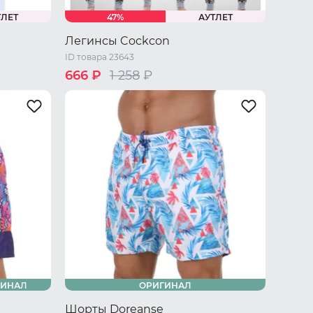
ТЛЕТ
47%
АУТЛЕТ
Легинсы Cockcon
ID товара 23643
666 ₽
1 258
₽
S
M
L
XL
XXL
ГИНАЛ
ОРИГИНАЛ
Шорты Doreanse