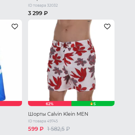
ID товара 32032
3 299 ₽
/ L
44 RU / S
46 RU / M
48 RU / L
50 RU / XL
52 RU / XXL
S
62%
Шорты Calvin Klein MEN
ID товара 49745
599 ₽
1 582,5
₽