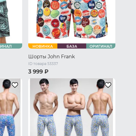
ГИНАЛ
НОВИНКА
БАЗА
ОРИГИНАЛ
Шорты John Frank
ID товара 53337
3 999 ₽
/ L
46 RU / S
48 RU / M
50 RU / L
52 RU / XL
54 RU / XXL