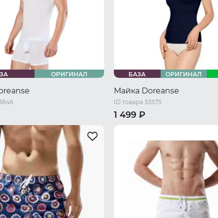
ЗА
ОРИГИНАЛ
БАЗА
ОРИГИНАЛ
oreanse
Майка Doreanse
33846
ID товара 33575
1 499 ₽
XXL
56 RU / XXXXL
42 RU / S
44 RU / M
48 RU /
XL
50 RU / XL
52 RU / XXL