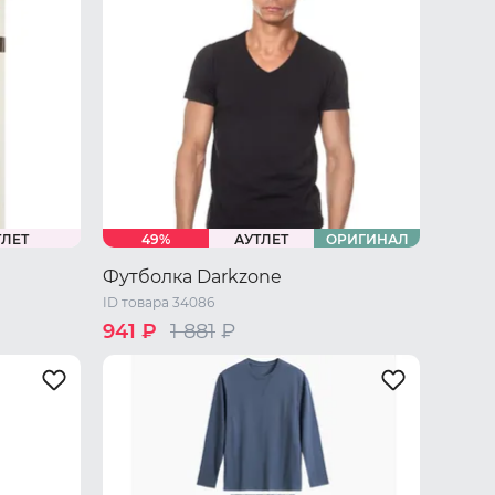
ТЛЕТ
49%
АУТЛЕТ
ОРИГИНАЛ
Футболка Darkzone
ID товара 34086
941 ₽
1 881
₽
42 RU / S
44 RU / M
46 RU / L
48 RU / XL