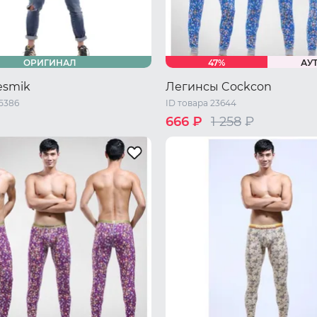
ОРИГИНАЛ
47%
АУ
esmik
Легинсы Cockcon
45386
ID товара 23644
666 ₽
1 258
₽
S
M
L
XL
XXL
48 RU / M
50 RU / L