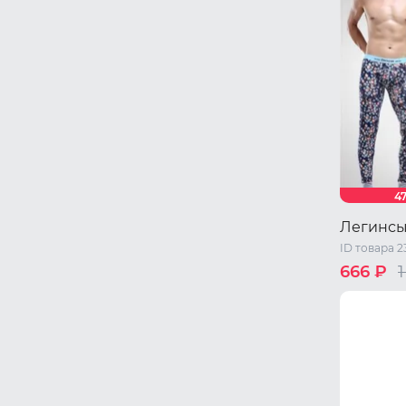
4
Легинсы
ID товара 2
666 ₽
1
S
M
L