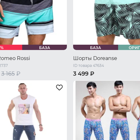
7%
БАЗА
БАЗА
ОРИ
omeo Rossi
Шорты Doreanse
2737
ID товара 47634
3 165
₽
3 499 ₽
44 RU / S
46 RU / M
48 RU 
48 RU / L
50 RU / XL
50 RU / XL
52 RU / XXL
XL
54 RU / XXXL
XXXL