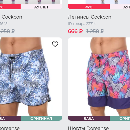
7%
АУТЛЕТ
47%
АУ
 Cockcon
Легинсы Cockcon
3645
ID товара 23714
 258
₽
666 ₽
1 258
₽
XL
XXL
S
M
L
XL
XXL
ЗА
ОРИГИНАЛ
БАЗА
ОРИ
oreanse
Шорты Doreanse