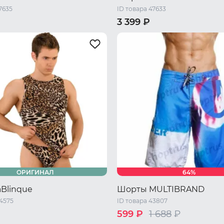
7635
ID товара 47633
3 399 ₽
46 RU / M
48 RU / L
44 RU / S
46 RU / M
48 RU 
L
52 RU / XXL
50 RU / XL
52 RU / XXL
ОРИГИНАЛ
64%
aBlinque
Шорты MULTIBRAND
44575
ID товара 43807
599 ₽
1 688
₽