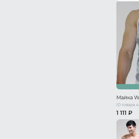
44-46 RU 
Майка 
ID товара 
1 111 ₽
XS
S