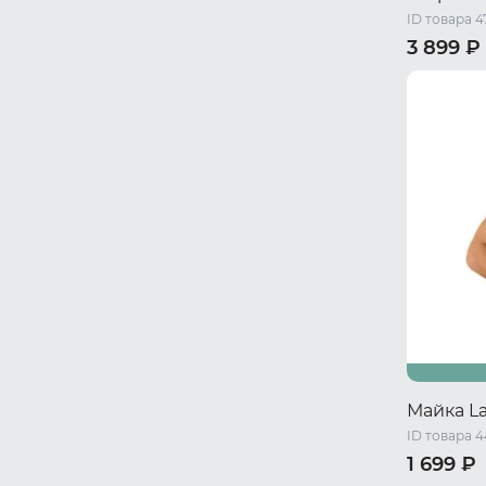
ID товара 4
3 899 ₽
44 RU / S
50 RU / X
Майка L
ID товара 
1 699 ₽