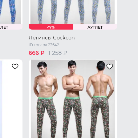
ТЛЕТ
47%
АУТЛЕТ
Легинсы Cockcon
ID товара 23642
666 ₽
1 258
₽
S
M
L
XL
XXL