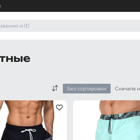
ы
+7 (4
Для а
8 (80
тные
Для а
order
По лю
Без сортировки
Сначала 
Боксеры и хипсы
Джоки