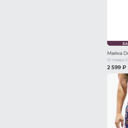
БА
Майка D
ID товара 
2 599 ₽
54 RU / X
58 RU / 5