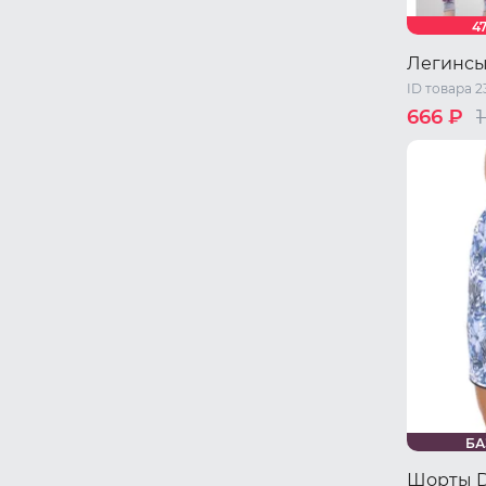
4
Легинсы
ID товара 2
666 ₽
1
S
M
L
БА
Шорты D