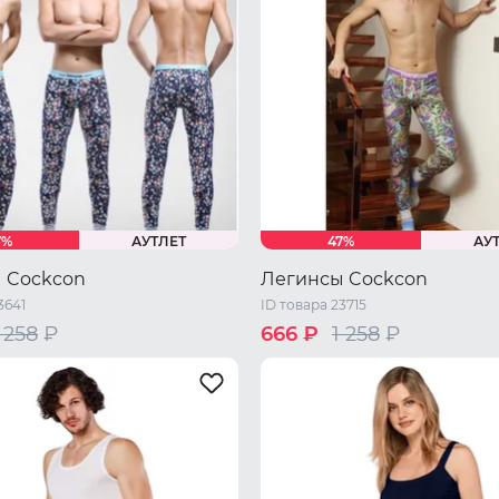
7%
АУТЛЕТ
47%
АУ
 Cockcon
Легинсы Cockcon
3641
ID товара 23715
 258
₽
666 ₽
1 258
₽
XL
XXL
S
M
L
XL
XXL