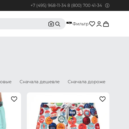
+7 (495) 968-11-34
8 (800) 700 41-34
95) 968-11-34
Фильтр
бонентов из Москвы и Московской области.
0) 700 41-34
бонентов из РФ, кроме Москвы и Московской области.
@rustrus.ru
бым интересующим вопросам
новые
Сначала дешевле
Сначала дороже