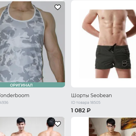
/ S/M
50-52 RU / L/XL
S
M
L
XL
XXL
ОРИГИНАЛ
Wonderboom
Шорты Seobean
44936
ID товара 18505
1 082 ₽
M
L
S
M
L
XL
XXL