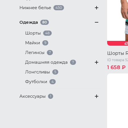
Нижнее белье
450
Одежда
80
Шорты
48
Майки
9
4
Легинсы
7
Шорты R
ID товара 5
Домашняя одежда
7
1 658 ₽
Лонгсливы
5
46 RU / M
Футболки
4
52 RU / X
56 RU / X
Аксессуары
1