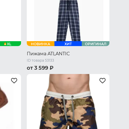
XL
НОВИНКА
ХИТ
ОРИГИНАЛ
Пижама ATLANTIC
ID товара 53133
от 3 599 ₽
 L
46 RU / M
48 RU / L
50 RU / XL
52 RU / XXL