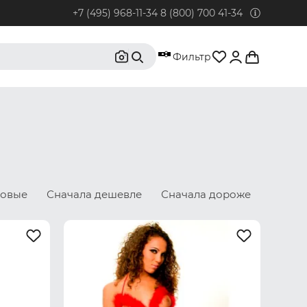
+7 (495) 968-11-34
8 (800) 700 41-34
95) 968-11-34
Фильтр
бонентов из Москвы и Московской области.
0) 700 41-34
бонентов из РФ, кроме Москвы и Московской области.
@rustrus.ru
бым интересующим вопросам
новые
Сначала дешевле
Сначала дороже