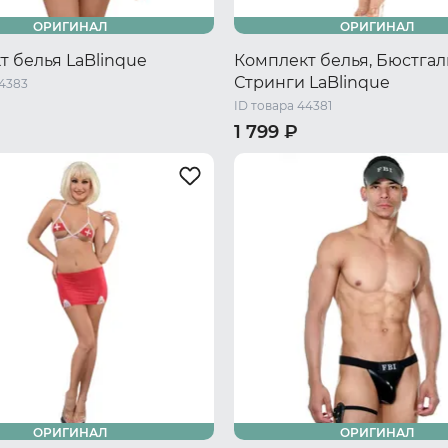
ОРИГИНАЛ
ОРИГИНАЛ
т белья LaBlinque
Комплект белья, Бюстгал
Стринги LaBlinque
44383
ID товара 44381
1 799 ₽
/ S/M
44-46 RU / L/XL
40-42 RU / S/M
44-46 RU / L
ОРИГИНАЛ
ОРИГИНАЛ