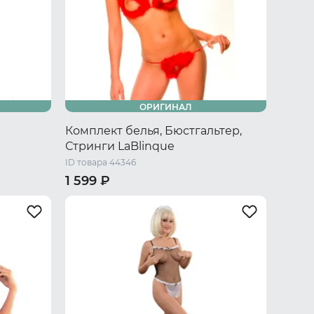
ОРИГИНАЛ
Комплект белья, Бюстгальтер,
Стринги LaBlinque
ID товара 44346
1 599 ₽
XL
40-42 RU / S/M
44-46 RU / L/XL