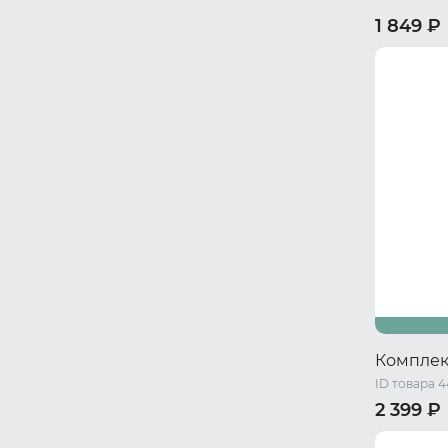
1 849 ₽
40-42 RU 
Комплек
ID товара 
2 399 ₽
40-42 RU 