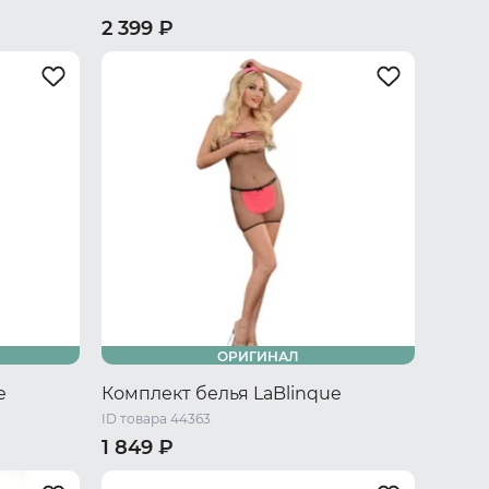
2 399 ₽
XL
40-42 RU / S/M
44-46 RU / L/XL
ОРИГИНАЛ
e
Комплект белья LaBlinque
ID товара 44363
1 849 ₽
/XL
40-42 RU / S/M
44-46 RU / L/XL