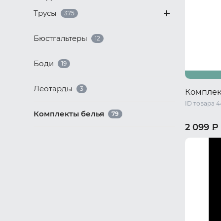
Трусы
375
Бюстгальтеры
12
Боди
19
Леотарды
3
Комплек
ID товара 
Комплекты белья
79
2 099 ₽
40-42 RU 