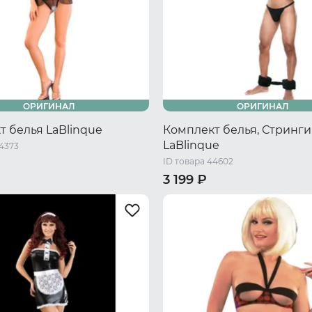
ОРИГИНАЛ
ОРИГИНАЛ
т белья LaBlinque
Комплект белья, Стринги
LaBlinque
44373
ID товара 44602
3 199 ₽
/ S/M
44-46 RU / L/XL
44-46 RU / S/M
50-52 RU / L/