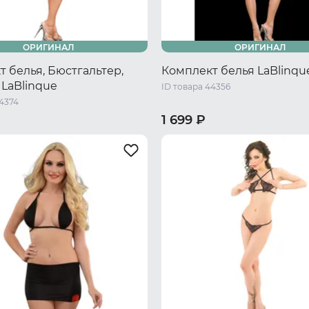
ОРИГИНАЛ
ОРИГИНАЛ
 белья, Бюстгальтер,
Комплект белья LaBlinqu
 LaBlinque
ID товара 44356
44374
1 699 ₽
/ S/M
44-46 RU / L/XL
S/M
L/XL