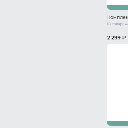
Комплек
ID товара 
2 299 ₽
40-42 RU 