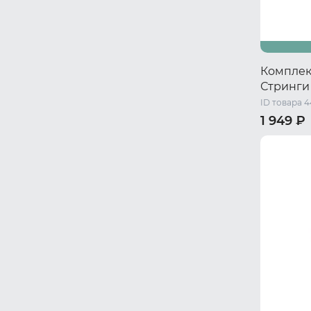
Комплект
Стринги
ID товара 
1 949 ₽
40-42 RU 