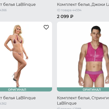
т белья LaBlinque
Комплект белья, Джоки L
44366
ID товара 44594
2 099 ₽
/ S/M
44-46 RU / L/XL
44-46 RU / S/M
50-52 RU / L/
ОРИГИНАЛ
ОРИГИНАЛ
т белья LaBlinque
Комплект белья, Стринги
LaBlinque
44362
ID товара 42369