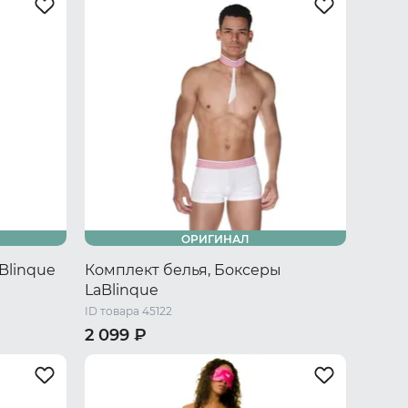
ОРИГИНАЛ
Blinque
Комплект белья, Боксеры
LaBlinque
ID товара 45122
2 099 ₽
XL
44-46 RU / S/M
48-50 RU / L/XL