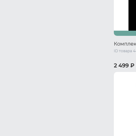
Комплек
ID товара 
2 499 ₽
S/M
L/X