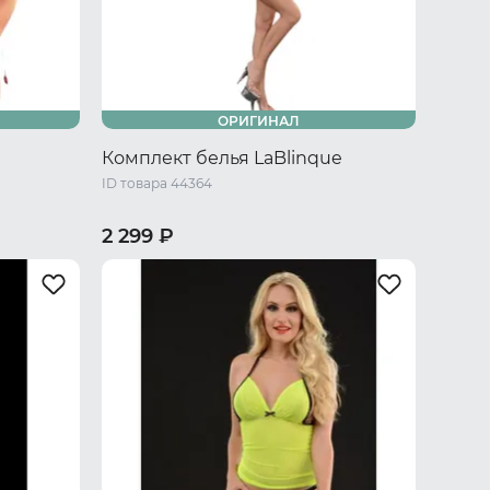
ОРИГИНАЛ
Комплект белья LaBlinque
ID товара 44364
2 299 ₽
/XL
40-42 RU / S/M
44-46 RU / L/XL