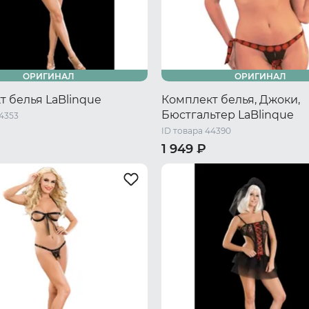
ОРИГИНАЛ
ОРИГИНАЛ
т белья LaBlinque
Комплект белья, Джоки,
Бюстгальтер LaBlinque
44353
ID товара 44390
1 949 ₽
L
40-42 RU / S/M
44-46 RU / L