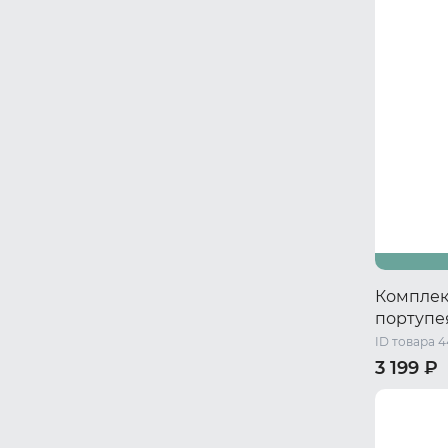
Комплект
портупея
ID товара 
3 199 ₽
44-46 RU 