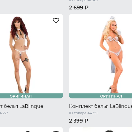
2 699 ₽
/ S/M
44-46 RU / L/XL
44-46 RU / S/M
50-52 RU / L/
ОРИГИНАЛ
ОРИГИНАЛ
т белья LaBlinque
Комплект белья LaBlinqu
44357
ID товара 44351
2 399 ₽
/ S/M
44-46 RU / L/XL
40-42 RU / S/M
44-46 RU / L