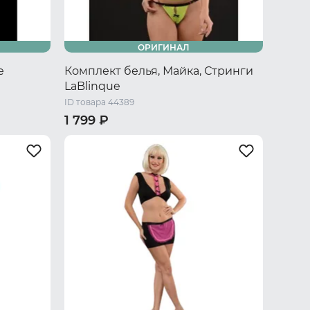
ОРИГИНАЛ
e
Комплект белья, Майка, Стринги
LaBlinque
ID товара 44389
1 799 ₽
40-42 RU / S/M
44-46 RU / L/XL