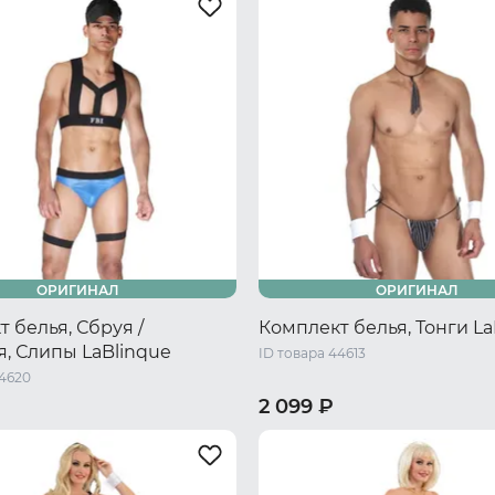
ОРИГИНАЛ
ОРИГИНАЛ
 белья, Сбруя /
Комплект белья, Тонги La
, Слипы LaBlinque
ID товара 44613
44620
2 099 ₽
/ S/M
50-52 RU / L/XL
44-46 RU / S/M
50-52 RU / L/