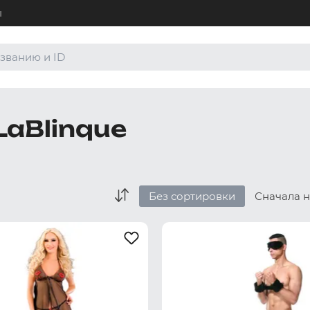
ы
+7 (4
Для а
8 (80
LaBlinque
Для а
order
По лю
Без сортировки
Сначала 
Боксеры и хипсы
Джоки