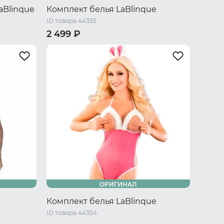
aBlinque
Комплект белья LaBlinque
ID товара 44355
2 499 ₽
XL
40-42 RU / S/M
44-46 RU / L/XL
ОРИГИНАЛ
Комплект белья LaBlinque
ID товара 44354