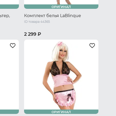
ОРИГИНАЛ
ьтер,
Комплект белья LaBlinque
ID товара 44365
2 299 ₽
/XL
40-42 RU / S/M
44-46 RU / L/XL
ОРИГИНАЛ