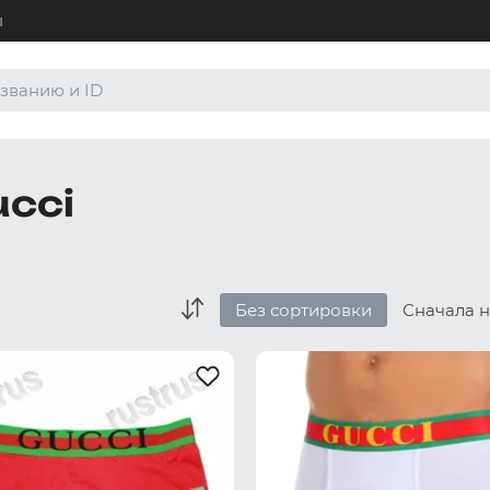
ы
+7 (4
Для а
8 (80
cci
Для а
order
По лю
Без сортировки
Сначала 
Боксеры и хипсы
Джоки