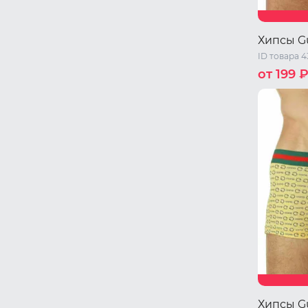
Хипсы G
ID товара 4
от 199 
M
L
XL
Хипсы G