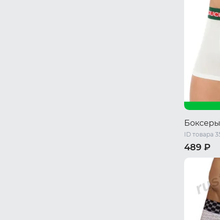
Боксеры
ID товара 
489 ₽
M
L
XL