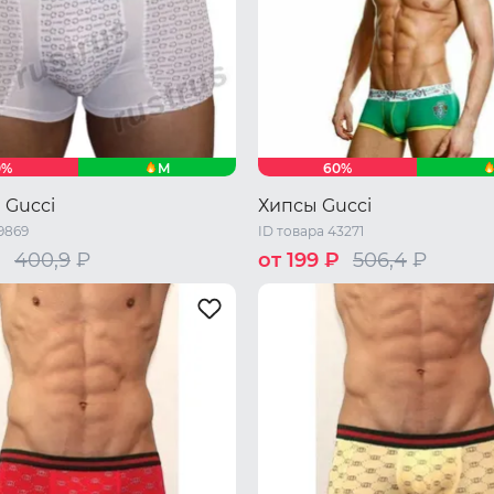
M
0%
60%
 Gucci
Хипсы Gucci
9869
ID товара 43271
₽
400,9
₽
от 199 ₽
506,4
₽
48 RU / L
50 RU / XL
46 RU / M
48 RU / L
XL