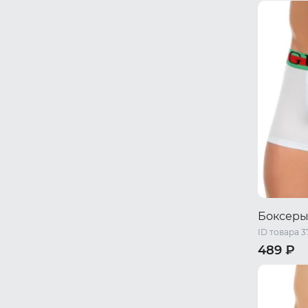
Один ра
Боксеры
ID товара 3
489 ₽
M
L
XL