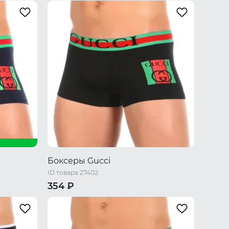
Один размер
Боксеры Gucci
ID товара 27402
354 ₽
M
L
XL
XXL