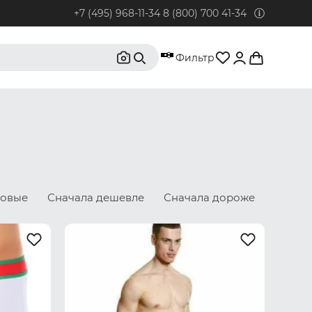
+7 (495) 968-11-34
8 (800) 700 41-34
95) 968-11-34
Фильтр
бонентов из Москвы и Московской области.
0) 700 41-34
бонентов из РФ, кроме Москвы и Московской области.
@rustrus.ru
бым интересующим вопросам
новые
Сначала дешевле
Сначала дороже