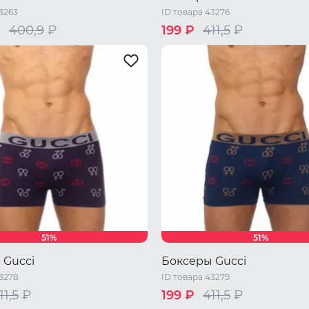
3263
ID товара 43276
₽
400,9
₽
199 ₽
411,5
₽
Один размер
51%
51%
 Gucci
Боксеры Gucci
43278
ID товара 43279
11,5
₽
199 ₽
411,5
₽