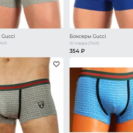
 Gucci
Боксеры Gucci
7401
ID товара 27400
354 ₽
XXL
M
L
XL
XXL