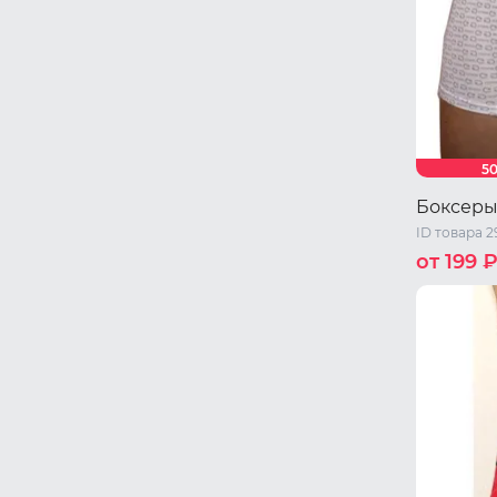
5
Боксеры
ID товара 2
от 199 
46 RU / M