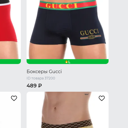
L
Боксеры Gucci
ID товара 37200
489 ₽
M
L
XL
XXL