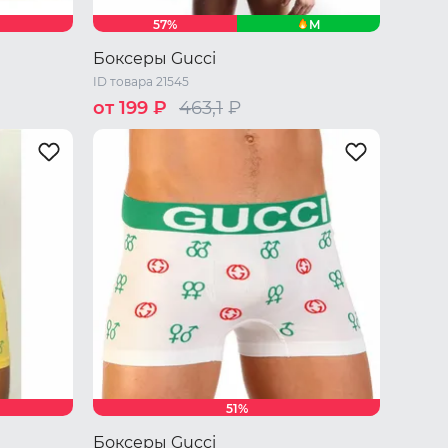
M
57%
Боксеры Gucci
ID товара 21545
от 199 ₽
463,1
₽
44 RU / S
46 RU / M
48 RU / L
50 RU / XL
52 RU / XXL
51%
Боксеры Gucci