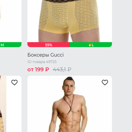
M
L
55%
Боксеры Gucci
ID товара 49725
от 199 ₽
443,1
₽
M
L
XL
XXL