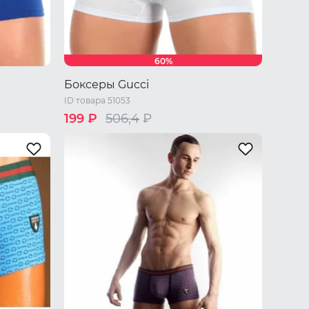
60%
Боксеры Gucci
ID товара 51053
199 ₽
506,4
₽
46 RU / M
48 RU / L
50 RU / XL
52 RU / XXL