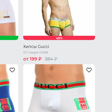
48%
Хипсы Gucci
ID товара 43268
от 199 ₽
384
₽
M
L
XL