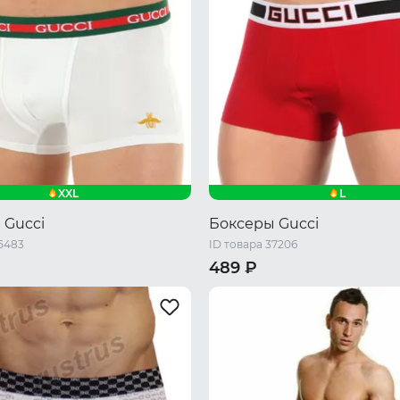
XXL
L
 Gucci
Боксеры Gucci
35483
ID товара 37206
489 ₽
XXL
L
XL
XXL