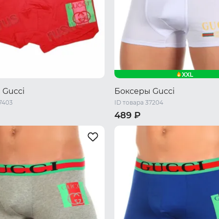
XXL
 Gucci
Боксеры Gucci
7403
ID товара 37204
489 ₽
XXL
XL
XXL