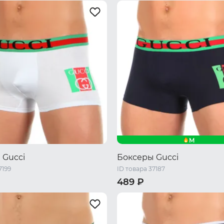
змер
Один размер
M
 Gucci
Боксеры Gucci
7199
ID товара 37187
489 ₽
XXL
M
L
XL
XXL