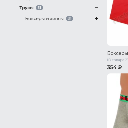
Трусы
31
Боксеры и хипсы
31
Боксеры
ID товара 2
354 ₽
M
L
XL