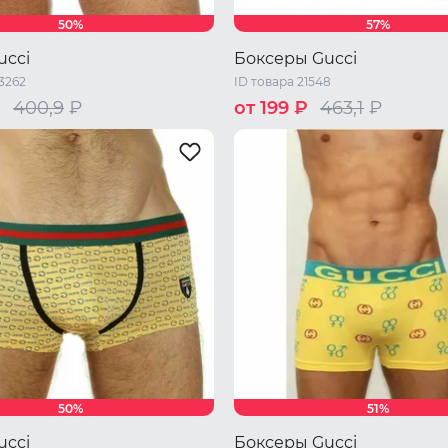
50%
57%
ucci
Боксеры Gucci
3262
ID товара 21548
₽
400,9
₽
от 199 ₽
463,1
₽
S
M
L
XL
50%
51%
ucci
Боксеры Gucci