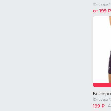
ID товара 4
от 199 
M
L
XL
Боксеры
ID товара 
199 ₽
4