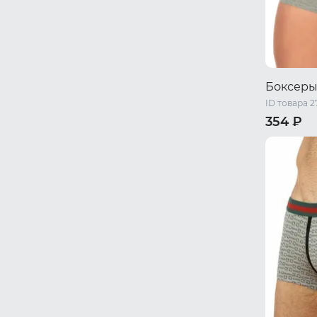
Боксеры
ID товара 2
354 ₽
M
L
XL