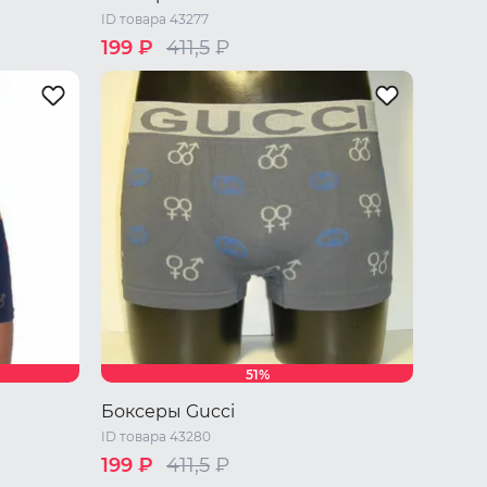
ID товара 43277
199 ₽
411,5
₽
Один размер
51%
Боксеры Gucci
ID товара 43280
199 ₽
411,5
₽