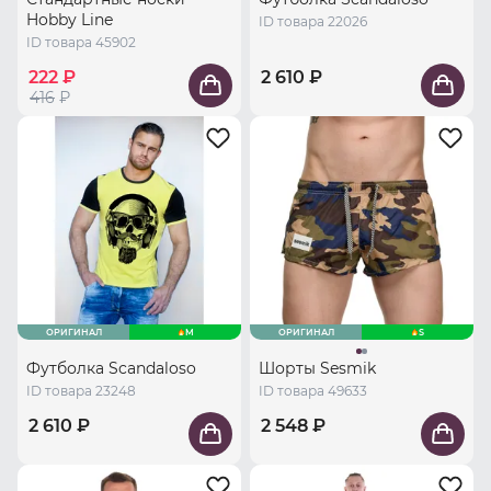
Hobby Line
ID товара 22026
ID товара 45902
222 ₽
2 610 ₽
416
₽
ОРИГИНАЛ
M
ОРИГИНАЛ
S
Футболка Scandaloso
Шорты Sesmik
ID товара 23248
ID товара 49633
2 610 ₽
2 548 ₽