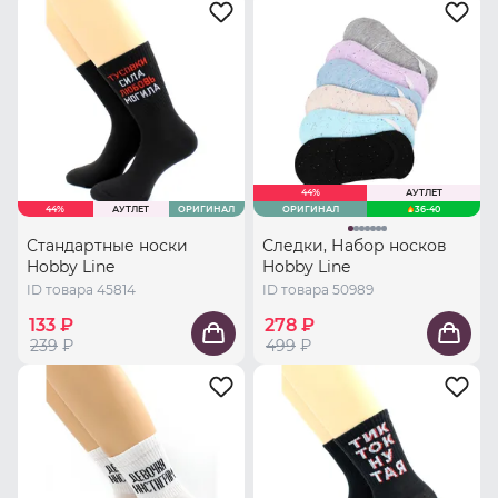
44%
АУТЛЕТ
44%
АУТЛЕТ
ОРИГИНАЛ
ОРИГИНАЛ
36-40
Стандартные носки
Следки, Набор носков
Hobby Line
Hobby Line
ID товара 45814
ID товара 50989
133 ₽
278 ₽
239
₽
499
₽