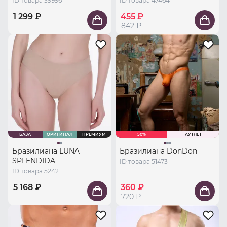
ID товара 39996
ID товара 47464
1 299 ₽
455 ₽
842
₽
БАЗА
ОРИГИНАЛ
ПРЕМИУМ
50%
АУТЛЕТ
Бразилиана LUNA
Бразилиана DonDon
SPLENDIDA
ID товара 51473
ID товара 52421
5 168 ₽
360 ₽
720
₽