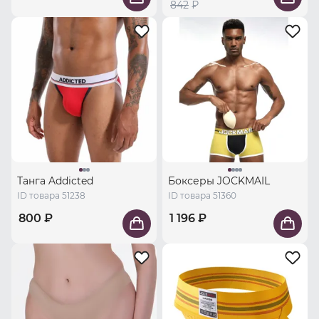
842
₽
Танга Addicted
Боксеры JOCKMAIL
ID товара 51238
ID товара 51360
800 ₽
1 196 ₽