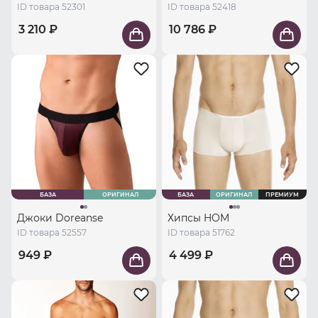
ID товара 52301
ID товара 52418
3 210 ₽
10 786 ₽
БАЗА
ОРИГИНАЛ
БАЗА
ОРИГИНАЛ
ПРЕМИУМ
Джоки Doreanse
Хипсы HOM
ID товара 52557
ID товара 51762
949 ₽
4 499 ₽