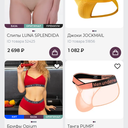
БАЗА
ОРИГИНАЛ
ПРЕМИУМ
Слипы LUNA SPLENDIDA
Джоки JOCKMAIL
ID товара 52425
ID товара 51856
2 698 ₽
1 082 ₽
ХИТ
БАЗА
ОРИГИНАЛ
Брифы Opium
Танга PUMP!