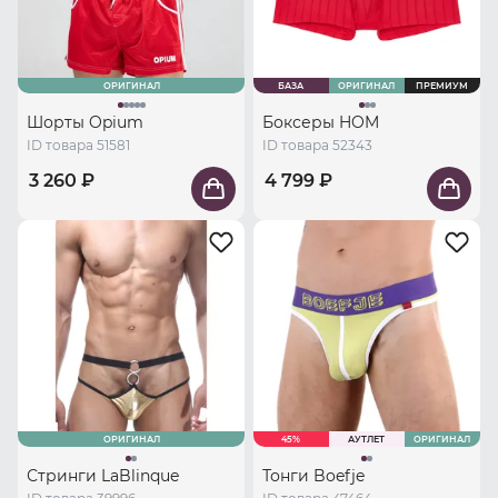
ОРИГИНАЛ
БАЗА
ОРИГИНАЛ
ПРЕМИУМ
Шорты Opium
Боксеры HOM
ID товара 51581
ID товара 52343
3 260 ₽
4 799 ₽
ОРИГИНАЛ
45%
АУТЛЕТ
ОРИГИНАЛ
Стринги LaBlinque
Тонги Boefje