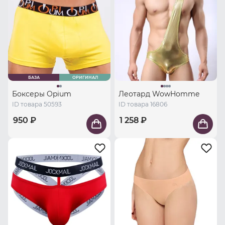
БАЗА
ОРИГИНАЛ
Боксеры Opium
Леотард WowHomme
ID товара 50593
ID товара 16806
950 ₽
1 258 ₽