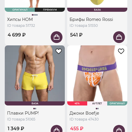
ОРИГИНАЛ
ПРЕМИУМ
БАЗА
Хипсы HOM
Брифы Romeo Rossi
ID товара 51732
ID товара 51550
4 699 ₽
541 ₽
БАЗА
45%
АУТЛЕТ
ОРИГИНАЛ
Плавки PUMP!
Джоки Boefje
ID товара 51065
ID товара 47430
1 349 ₽
455 ₽