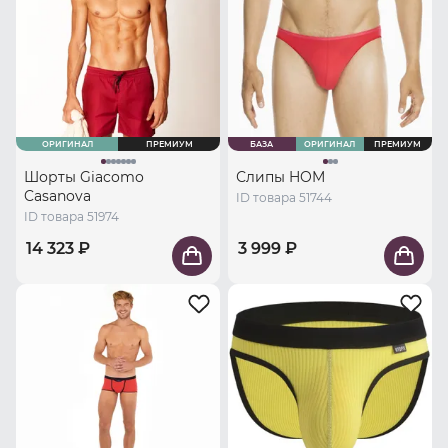
ОРИГИНАЛ
ПРЕМИУМ
БАЗА
ОРИГИНАЛ
ПРЕМИУМ
Шорты Giacomo
Слипы HOM
Casanova
ID товара 51744
ID товара 51974
14 323 ₽
3 999 ₽