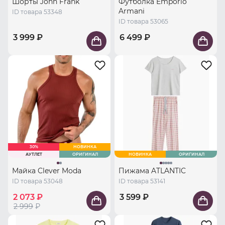
Шорты John Frank
Футболка Emporio
Armani
ID товара 53348
ID товара 53065
3 999 ₽
6 499 ₽
30%
НОВИНКА
АУТЛЕТ
ОРИГИНАЛ
НОВИНКА
ОРИГИНАЛ
Майка Clever Moda
Пижама ATLANTIC
ID товара 53048
ID товара 53141
2 073 ₽
3 599 ₽
2 999
₽