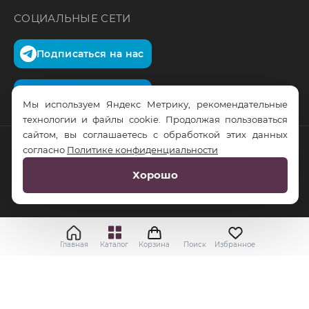
СОЦИАЛЬНЫЕ СЕТИ
Подписаться на нас
Подписаться на нас
Мы используем Яндекс Метрику, рекомендательные
технологии и файлы cookie. Продолжая пользоваться
сайтом, вы соглашаетесь с обработкой этих данных
согласно
Политике конфиденциальности
© RusTrus. 2011-2026. Все права защищены
Хорошо
Разработка сайта:
RS Digital
Главная
Каталог
Корзина
Поиск
Избранное
Применить
Выбрать
Cбросить все