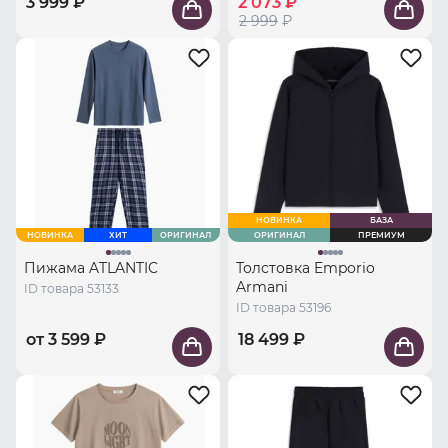
3 999 ₽
2 073 ₽
2 999
₽
НОВИНКА
БАЗА
НОВИНКА
ХИТ
ОРИГИНАЛ
ОРИГИНАЛ
ПРЕМИУМ
Пижама ATLANTIC
Толстовка Emporio
Armani
ID товара 53133
ID товара 53196
от 3 599 ₽
18 499 ₽