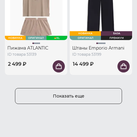
НОВИНКА
БАЗА
НОВИНКА
ОРИГИНАЛ
XL
ОРИГИНАЛ
ПРЕМИУМ
Пижама ATLANTIC
Штаны Emporio Armani
ID товара 53139
ID товара 53199
2 499 ₽
14 499 ₽
Показать еще