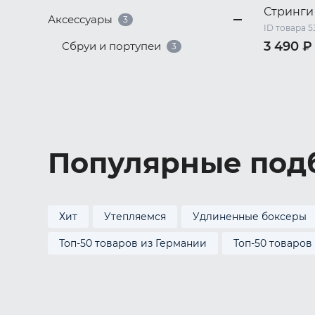
Стринг
Аксессуары
3
ID товара 
3 490 ₽
Сбруи и портупеи
3
46 RU / M
52 RU / X
Популярные под
Хит
Утепляемся
Удлиненные боксеры
Топ-50 товаров из Германии
Топ-50 товаров