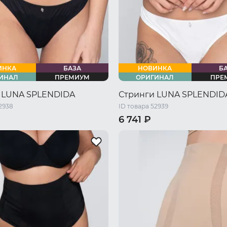
ИНКА
БАЗА
НОВИНКА
Б
ИНАЛ
ПРЕМИУМ
ОРИГИНАЛ
ПРЕ
 LUNA SPLENDIDA
Стринги LUNA SPLENDID
2938
ID товара 52939
6 741 ₽
46 RU / M
48 RU / L
44 RU / S
46 RU / M
48 RU 
L
52 RU / XXL
50 RU / XL
52 RU / XXL