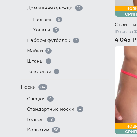
Домашняя одежда
12
НОВ
ОРИГ
Пижамы
9
Стринги
Халаты
3
ID товара 5
4 045 ₽
Наборы футболок
7
44 RU / S
Майки
3
Штаны
1
Толстовки
1
Носки
84
Следки
6
Стандартные носки
4
Гольфы
18
НОВ
Колготки
56
ОРИГ