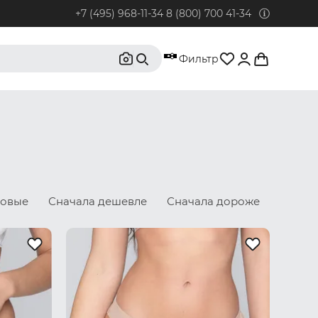
+7 (495) 968-11-34
8 (800) 700 41-34
95) 968-11-34
Фильтр
бонентов из Москвы и Московской области.
0) 700 41-34
бонентов из РФ, кроме Москвы и Московской области.
@rustrus.ru
бым интересующим вопросам
новые
Сначала дешевле
Сначала дороже