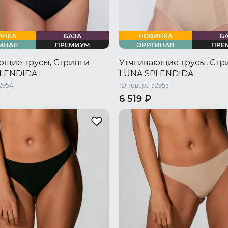
ИНКА
БАЗА
НОВИНКА
Б
ИНАЛ
ПРЕМИУМ
ОРИГИНАЛ
ПРЕ
ющие трусы, Стринги
Утягивающие трусы, Стр
LENDIDA
LUNA SPLENDIDA
2954
ID товара 52955
6 519 ₽
46 RU / M
48 RU / L
44 RU / S
46 RU / M
48 RU 
L
50 RU / XL