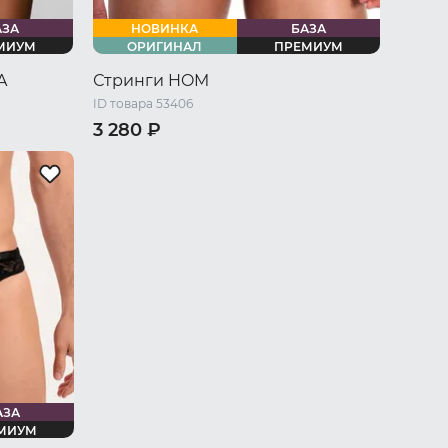
АЗА
НОВИНКА
БАЗА
МИУМ
ОРИГИНАЛ
ПРЕМИУМ
A
Стринги HOM
ID товара 53406
3 280 ₽
46 RU / M
48 RU / L
50 RU / XL
52 RU / XXL
АЗА
МИУМ