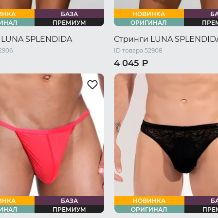
ИНКА
БАЗА
НОВИНКА
Б
ИНАЛ
ПРЕМИУМ
ОРИГИНАЛ
ПРЕ
 LUNA SPLENDIDA
Стринги LUNA SPLENDID
2906
ID товара 52908
4 045 ₽
46 RU / M
48 RU / L
46 RU / M
48 RU / L
ИНКА
БАЗА
НОВИНКА
Б
ИНАЛ
ПРЕМИУМ
ОРИГИНАЛ
ПРЕ