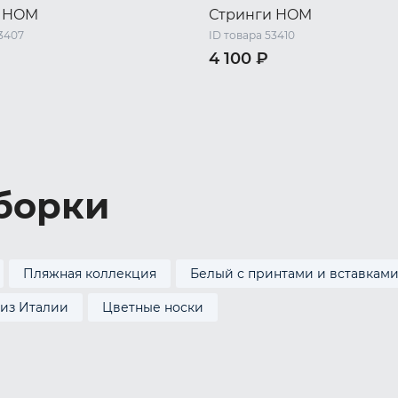
и HOM
Стринги HOM
53407
ID товара 53410
4 100 ₽
48 RU / L
50 RU / XL
46 RU / M
48 RU / L
50 RU 
XL
52 RU / XXL
борки
Пляжная коллекция
Белый с принтами и вставкам
 из Италии
Цветные носки